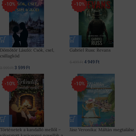
-10%
-10%
Dömötör László: Csók, csel,
Gabriel Russ: Revans
csillagköd
4 949
Ft
5 499
Ft
3 599
Ft
3 999
Ft
-10%
-10%
Történetek a kandalló mellől –
Jász Veronika: Máltán megtalálsz
válogatott karácsonyi novellák a