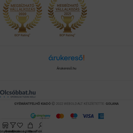
Árukereső.hu
GYÉMÁNTFELHŐ KIADÓ
2022 WEBOLDALT KÉSZÍETETTE:
GOLANA
önyveink
Rendezés
Kívánságlista
Kosár
Fiókom