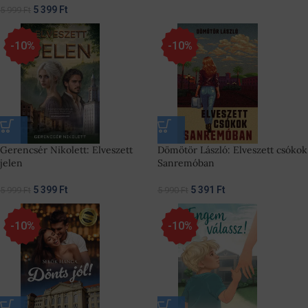
5 399
Ft
5 999
Ft
-10%
-10%
Gerencsér Nikolett: Elveszett
Dömötör László: Elveszett csókok
jelen
Sanremóban
5 399
Ft
5 391
Ft
5 999
Ft
5 990
Ft
-10%
-10%