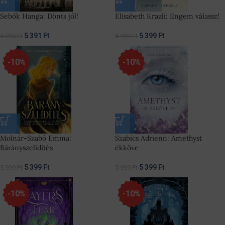
Sebők Hanga: Dönts jól!
Elisabeth Krazli: Engem válassz!
5 391
Ft
5 399
Ft
5 990
Ft
5 999
Ft
-10%
-10%
Molnár-Szabó Emma:
Szabics Adrienn: Amethyst
Bárányszelídítés
ékköve
5 399
Ft
5 399
Ft
5 999
Ft
5 999
Ft
-10%
-10%