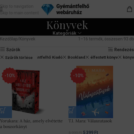
Skip to navigation
Skip to main content
Könyvek
Kategóriák
Kezdőlap
Könyvek
1–16 termék, összesen 93 db
Szűrők
Rendezés
Gyémántfelhő Kiadó
Bookland
élfestett könyv
könyv
Szűrők törlése
-10%
-10%
Yorukara: A ház, amely elvétette
T.I. Mara: Válaszutasok
a boszorkányt
5 399
Ft
5 999
Ft