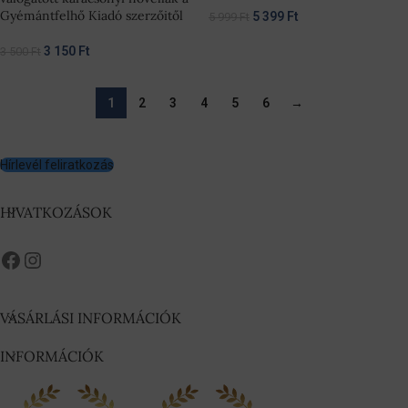
Gyémántfelhő Kiadó szerzőitől
5 399
Ft
5 999
Ft
3 150
Ft
3 500
Ft
1
2
3
4
5
6
→
Hírlevél feliratkozás
HIVATKOZÁSOK
VÁSÁRLÁSI INFORMÁCIÓK
INFORMÁCIÓK