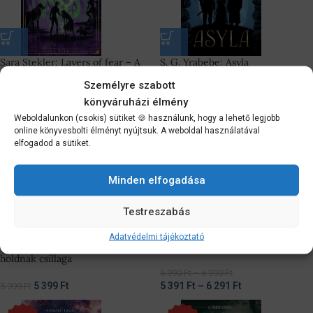
Sara Stekler: Layers of fear – A
S. G. Yrabebe: Asyla
félelem mélységei
Személyre szabott
könyváruházi élmény
5 399
Ft
5 399
Ft
5 999
Ft
5 999
Ft
Weboldalunkon (csokis) sütiket 🍪 használunk, hogy a lehető legjobb
online könyvesbolti élményt nyújtsuk. A weboldal használatával
-10%
-10%
elfogadod a sütiket.
Minden elfogadása
Testreszabás
Adatvédelmi tájékoztató
Florence White: Napnak és
Ambrus Fanni: Megemésztő tűz
holdnak csillaga
5 990
Ft
–
6 990
Ft
5 399
Ft
5 391
Ft
–
6 291
Ft
5 999
Ft