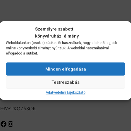
Személyre szabott
könyváruházi élmény
Weboldalunkon (csokis) sütiket 🍪 használunk, hogy a lehető legjobb
online könyvesbolti élményt nyújtsuk. A weboldal használatával
elfogadod a sütiket.
Minden elfogadása
Testreszabás
Adatvédelmi tájékoztató
Hírlevél feliratkozás
HIVATKOZÁSOK