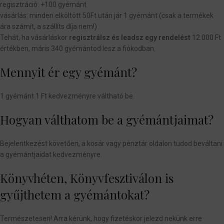
regisztráció: +100 gyémánt
vásárlás: minden elköltött 50Ft után jár 1 gyémánt (csak a termékek
ára számít, a szállíts díja nem!)
Tehát, ha vásárláskor
regisztrálsz és leadsz egy rendelést
12.000 Ft
értékben, máris 340 gyémántod lesz a fiókodban.
Mennyit ér egy gyémánt?
1 gyémánt 1 Ft kedvezményre váltható be.
Hogyan válthatom be a gyémántjaimat?
Bejelentkezést követően, a kosár vagy pénztár oldalon tudod beváltani
a gyémántjaidat kedvezményre.
Könyvhéten, Könyvfesztiválon is
gyűjthetem a gyémántokat?
Természetesen! Arra kérünk, hogy fizetéskor jelezd nekünk erre