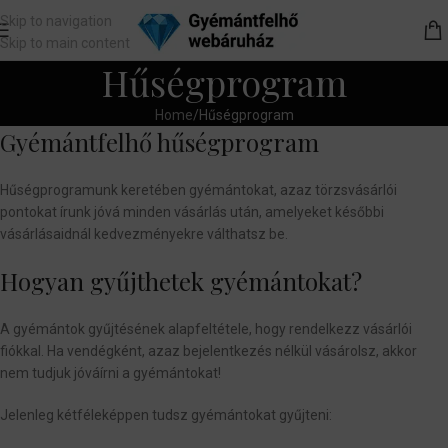
Skip to navigation
Skip to main content
Hűségprogram
Home
Hűségprogram
Gyémántfelhő hűségprogram
Hűségprogramunk keretében gyémántokat, azaz törzsvásárlói
pontokat írunk jóvá minden vásárlás után, amelyeket későbbi
vásárlásaidnál kedvezményekre válthatsz be.
Hogyan gyűjthetek gyémántokat?
A gyémántok gyűjtésének alapfeltétele, hogy rendelkezz vásárlói
fiókkal. Ha vendégként, azaz bejelentkezés nélkül vásárolsz, akkor
nem tudjuk jóváírni a gyémántokat!
Jelenleg kétféleképpen tudsz gyémántokat gyűjteni: