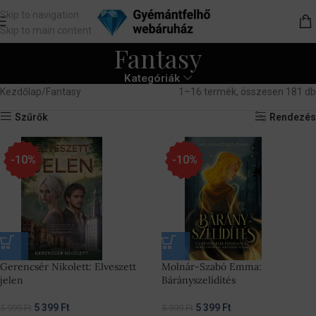
Skip to navigation
Skip to main content
Fantasy
Kategóriák
Kezdőlap
Fantasy
1–16 termék, összesen 181 db
Szűrők
Rendezés
-10%
-10%
Gerencsér Nikolett: Elveszett
Molnár-Szabó Emma:
jelen
Bárányszelídítés
5 399
Ft
5 399
Ft
5 999
Ft
5 999
Ft