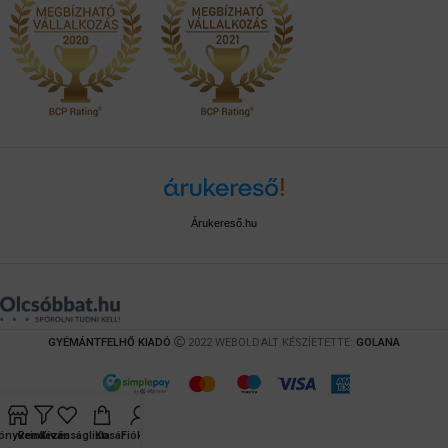
Árukereső.hu
GYÉMÁNTFELHŐ KIADÓ
2022 WEBOLDALT KÉSZÍETETTE:
GOLANA
önyveink
Rendezés
Kívánságlista
Kosár
Fiókom