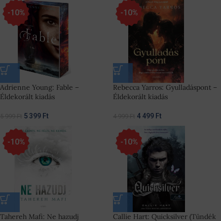
-10%
-10%
Adrienne Young: Fable –
Rebecca Yarros: Gyulladáspont –
Éldekorált kiadás
Éldekorált kiadás
5 399
Ft
4 499
Ft
5 999
Ft
4 999
Ft
-10%
-10%
Tahereh Mafi: Ne hazudj
Callie Hart: Quicksilver (Tündék