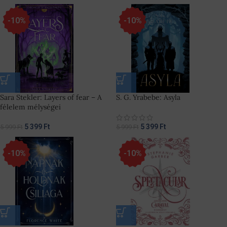
-10%
-10%
Sara Stekler: Layers of fear – A
S. G. Yrabebe: Asyla
félelem mélységei
5 399
Ft
5 399
Ft
5 999
Ft
5 999
Ft
-10%
-10%