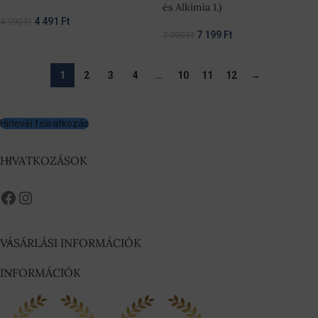
és Alkímia 1.)
4 491
Ft
4 990
Ft
7 199
Ft
7 999
Ft
1
2
3
4
…
10
11
12
→
Hírlevél feliratkozás
HIVATKOZÁSOK
VÁSÁRLÁSI INFORMÁCIÓK
INFORMÁCIÓK