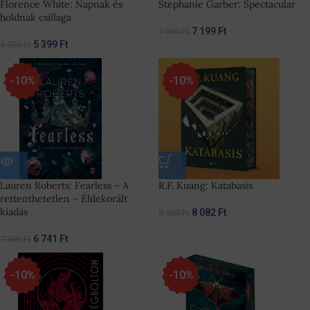
Florence White: Napnak és
Stephanie Garber: Spectacular
holdnak csillaga
7 199
Ft
7 999
Ft
5 399
Ft
5 999
Ft
-10%
-10%
Lauren Roberts: Fearless – A
R.F. Kuang: Katabasis
rettenthetetlen – Éldekorált
kiadás
8 082
Ft
8 980
Ft
6 741
Ft
7 490
Ft
-10%
-10%