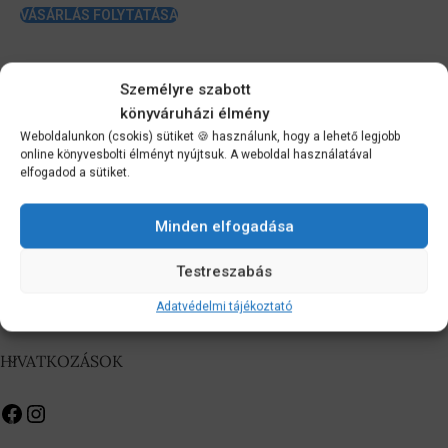
VÁSÁRLÁS FOLYTATÁSA
Személyre szabott
könyváruházi élmény
Weboldalunkon (csokis) sütiket 🍪 használunk, hogy a lehető legjobb
online könyvesbolti élményt nyújtsuk. A weboldal használatával
elfogadod a sütiket.
Minden elfogadása
Testreszabás
Adatvédelmi tájékoztató
Hírlevél feliratkozás
HIVATKOZÁSOK