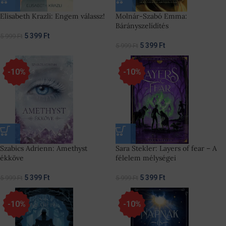
Elisabeth Krazli: Engem válassz!
Molnár-Szabó Emma:
Bárányszelídítés
5 399
Ft
5 999
Ft
5 399
Ft
5 999
Ft
-10%
-10%
Szabics Adrienn: Amethyst
Sara Stekler: Layers of fear – A
ékköve
félelem mélységei
5 399
Ft
5 399
Ft
5 999
Ft
5 999
Ft
-10%
-10%