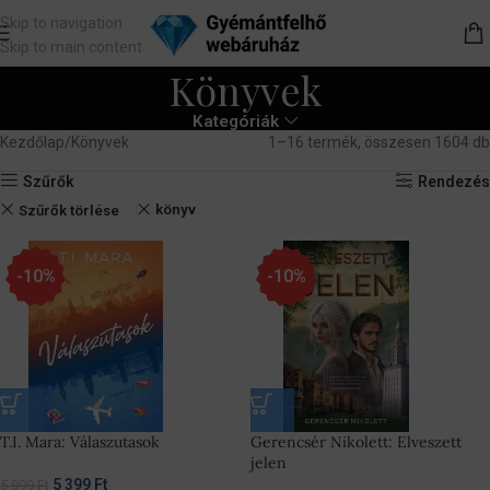
Skip to navigation
Skip to main content
Könyvek
Kategóriák
Kezdőlap
Könyvek
1–16 termék, összesen 1604 db
Szűrők
Rendezés
könyv
Szűrők törlése
-10%
-10%
T.I. Mara: Válaszutasok
Gerencsér Nikolett: Elveszett
jelen
5 399
Ft
5 999
Ft