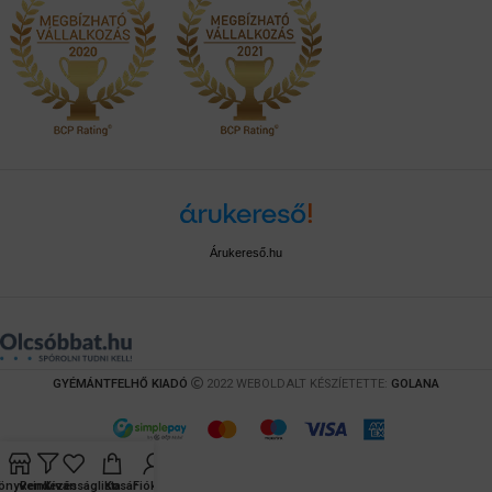
Árukereső.hu
GYÉMÁNTFELHŐ KIADÓ
2022 WEBOLDALT KÉSZÍETETTE:
GOLANA
önyveink
Rendezés
Kívánságlista
Kosár
Fiókom