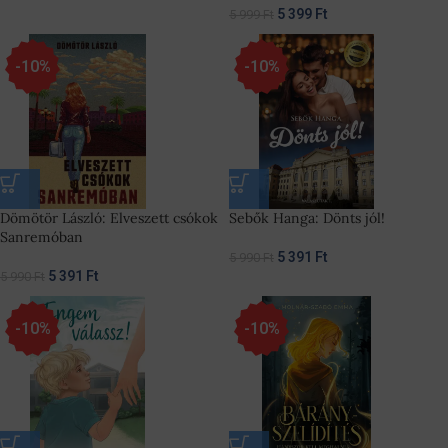
5 399
Ft
5 999
Ft
-10%
-10%
Dömötör László: Elveszett csókok
Sebők Hanga: Dönts jól!
Sanremóban
5 391
Ft
5 990
Ft
5 391
Ft
5 990
Ft
-10%
-10%