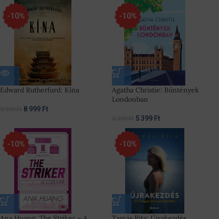
-10%
-10%
Edward Rutherfurd: Kína
Agatha Christie: Bűntények
Londonban
8 999
Ft
9 999
Ft
5 399
Ft
5 999
Ft
-10%
-10%
Ana Huang: The Striker – A
Tamás Rita: Újrakezdés