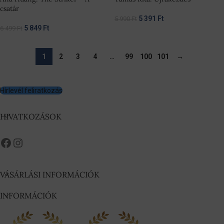
csatár
5 391
Ft
5 990
Ft
5 849
Ft
6 499
Ft
1
2
3
4
…
99
100
101
→
Hírlevél feliratkozás
HIVATKOZÁSOK
VÁSÁRLÁSI INFORMÁCIÓK
INFORMÁCIÓK