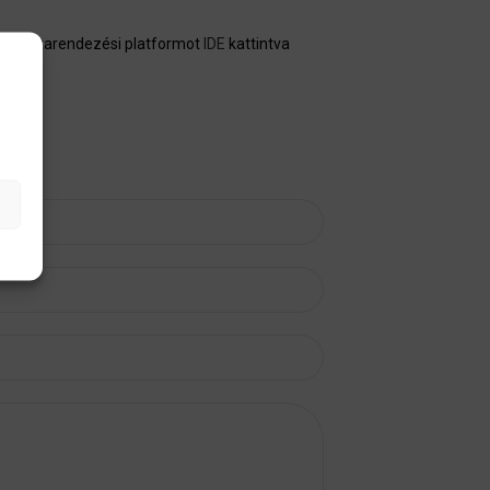
line vitarendezési platformot
IDE
kattintva