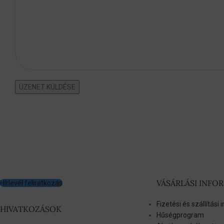
e
t
*
ÜZENET KÜLDÉSE
VÁSÁRLÁSI INFO
Hírlevél feliratkozás
Fizetési és szállítási
HIVATKOZÁSOK
Hűségprogram