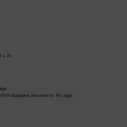
 u. 31.
sága
016 Budapest, Krisztina krt. 99.) tagja