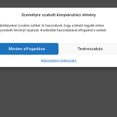
 rendezésére igénybe veheti az Európai Bizottság által létrehozott on
Személyre szabott könyváruházi élmény
oldalunkon (csokis) sütiket 🍪 használunk, hogy a lehető legjobb online
yvesbolti élményt nyújtsuk. A weboldal használatával elfogadod a sütiket.
Minden elfogadása
Testreszabás
Adatvédelmi tájékoztató