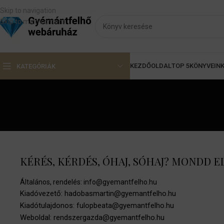
Skip to navigation
Skip to main content
KEZDŐOLDAL
TOP 5
KÖNYVEIN
KATEGÓRIÁK
KÉRÉS, KÉRDÉS, ÓHAJ, SÓHAJ? MONDD E
Általános, rendelés: info@gyemantfelho.hu
Kiadóvezető:
hadobasmartin@gyemantfelho.hu
Kiadótulajdonos: fulopbeata@gyemantfelho.hu
Weboldal: rendszergazda@gyemantfelho.hu