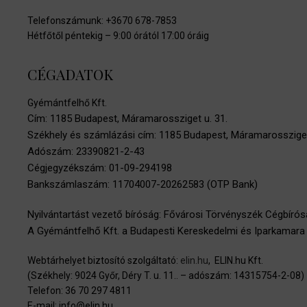
Telefonszámunk: +3670 678-7853
Hétfőtől péntekig – 9:00 órától 17:00 óráig
CÉGADATOK
Gyémántfelhő Kft.
Cím: 1185 Budapest, Máramarossziget u. 31.
Székhely és számlázási cím: 1185 Budapest, Máramarossziget
Adószám: 23390821-2-43
Cégjegyzékszám: 01-09-294198
Bankszámlaszám: 11704007-20262583 (OTP Bank)
Nyilvántartást vezető bíróság: Fővárosi Törvényszék Cégbíró
A Gyémántfelhő Kft. a Budapesti Kereskedelmi és Iparkamara (1
Webtárhelyet biztosító szolgáltató:
elin.hu
, ELIN.hu Kft.
(Székhely: 9024 Győr, Déry T. u. 11.. – adószám: 14315754-2-08)
Telefon: 36 70 297 4811
E-mail: info@elin.hu