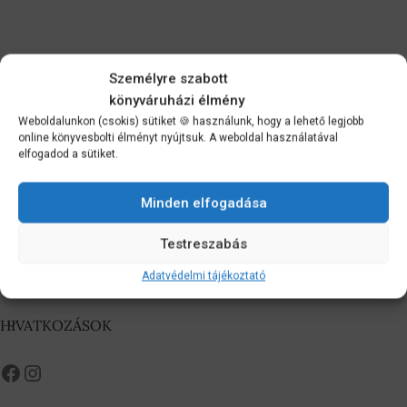
Személyre szabott
könyváruházi élmény
Weboldalunkon (csokis) sütiket 🍪 használunk, hogy a lehető legjobb
online könyvesbolti élményt nyújtsuk. A weboldal használatával
elfogadod a sütiket.
Minden elfogadása
Testreszabás
Adatvédelmi tájékoztató
Hírlevél feliratkozás
HIVATKOZÁSOK