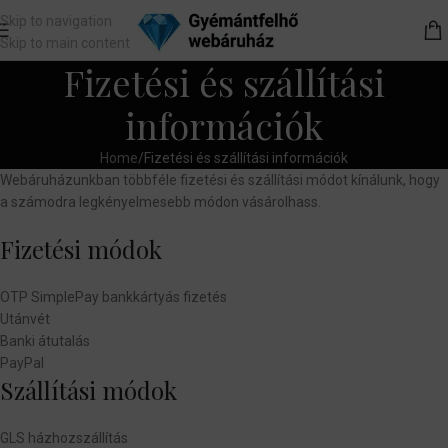
Skip to navigation
Skip to main content
Fizetési és szállítási
információk
Home
Fizetési és szállítási információk
Webáruházunkban többféle fizetési és szállítási módot kínálunk, hogy
a számodra legkényelmesebb módon vásárolhass.
Fizetési módok
OTP SimplePay bankkártyás fizetés
Utánvét
Banki átutalás
PayPal
Szállítási módok
GLS házhozszállítás