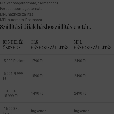
GLS csomagautomata, csomagpont
Foxpost csomagautomata
MPL házhozszállítás
MPL automata, Postapont
Szállítási díjak házhoszállítás esetén:
RENDELÉS
GLS
MPL
ÖSSZEGE
HÁZHOZSZÁLLÍTÁS
HÁZHOZSZÁLLÍTÁS
5.000 Ft alatt
1790 Ft
2490 Ft
5.001-9.999
1590 Ft
2490 Ft
Ft
10.000-
1490 Ft
2490 Ft
15.999 Ft
16.000 Ft
ingyenes
ingyenes
felett