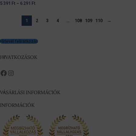
5 391
Ft
–
6 291
Ft
1
2
3
4
…
108
109
110
→
Hírlevél feliratkozás
HIVATKOZÁSOK
VÁSÁRLÁSI INFORMÁCIÓK
INFORMÁCIÓK