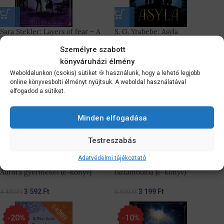
Sara Stekler: Layers of fear – A
S. G. Yrabebe: Asyla
félelem mélységei
Személyre szabott
5 399
Ft
5 399
Ft
könyváruházi élmény
5 999
Ft
5 999
Ft
Weboldalunkon (csokis) sütiket 🍪 használunk, hogy a lehető legjobb
online könyvesbolti élményt nyújtsuk. A weboldal használatával
-20%
-20%
elfogadod a sütiket.
Minden elfogadása
Testreszabás
Adatvédelmi tájékoztató
Dömötör László: A Hold hősei –
N. Fülöp Beáta: Visszatérés
Aurora gyermekei (e-könyv)
Isztambulba (e-könyv)
3 592
Ft
3 199
Ft
4 490
Ft
3 999
Ft
-20%
-10%