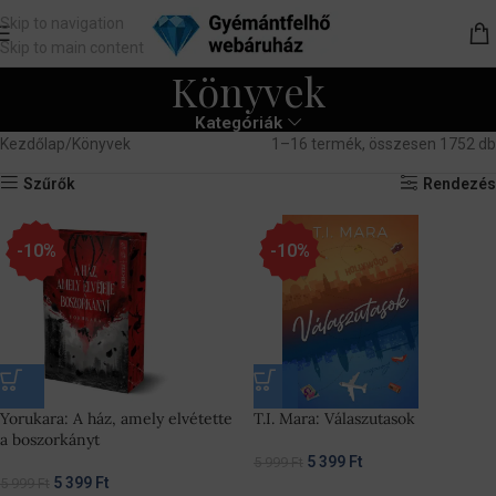
Skip to navigation
Skip to main content
Könyvek
Kategóriák
Kezdőlap
Könyvek
1–16 termék, összesen 1752 db
Szűrők
Rendezés
-10%
-10%
Yorukara: A ház, amely elvétette
T.I. Mara: Válaszutasok
a boszorkányt
5 399
Ft
5 999
Ft
5 399
Ft
5 999
Ft