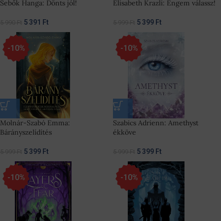
Sebők Hanga: Dönts jól!
Elisabeth Krazli: Engem válassz!
5 391
Ft
5 399
Ft
5 990
Ft
5 999
Ft
-10%
-10%
Molnár-Szabó Emma:
Szabics Adrienn: Amethyst
Bárányszelídítés
ékköve
5 399
Ft
5 399
Ft
5 999
Ft
5 999
Ft
-10%
-10%