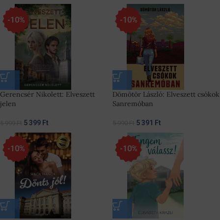
-10%
-10%
Gerencsér Nikolett: Elveszett
Dömötör László: Elveszett csókok
jelen
Sanremóban
5 399
Ft
5 391
Ft
5 999
Ft
5 990
Ft
-10%
-10%