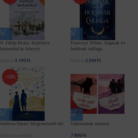
N. Fülöp Beáta: Rejtélyes
Florence White: Napnak és
Isztambul (e-könyv)
holdnak csillaga
3 199
Ft
5 399
Ft
3 999
Ft
5 999
Ft
-10%
Ambrus Fanni: Megemésztő tűz
Vallomások sorozat
7 999
Ft
5 990
Ft
–
6 990
Ft