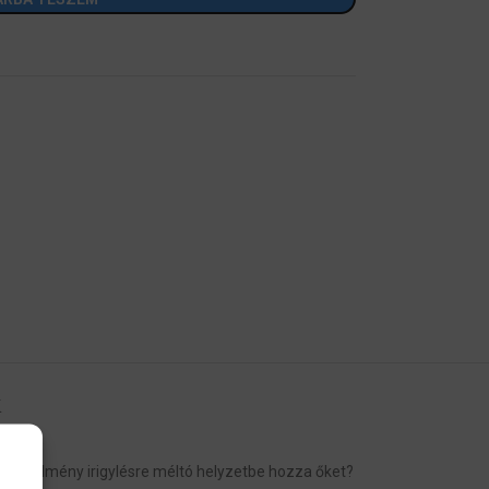
K
s körülmény irigylésre méltó helyzetbe hozza őket?