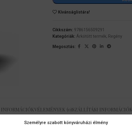
Kívánságlistára!
Cikkszám:
9786156509291
Kategóriák:
Árkötött termék
,
Regény
Megosztás:
 INFORMÁCIÓK
VÉLEMÉNYEK (0)
SZÁLLÍTÁSI INFORMÁCIÓ
Személyre szabott könyváruházi élmény
azért olyan közkedveltek, mert a saját akaratukon kívül egy szerencsé