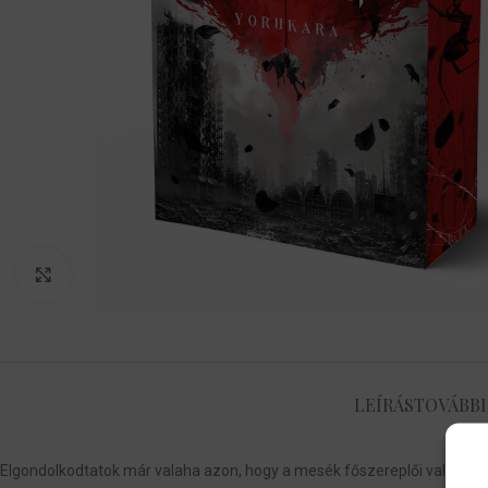
Nagyítás
LEÍRÁS
TOVÁBBI
Elgondolkodtatok már valaha azon, hogy a mesék főszereplői valójában 