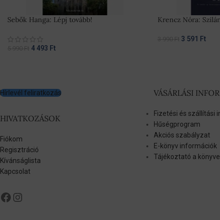
Sebők Hanga: Lépj tovább!
Krencz Nóra: Szilá
3 591
Ft
3 990
Ft
4 493
Ft
5 990
Ft
VÁSÁRLÁSI INFO
Hírlevél feliratkozás
Fizetési és szállítási
HIVATKOZÁSOK
Hűségprogram
Akciós szabályzat
Fiókom
E-könyv információk
Regisztráció
Tájékoztató a könyve
Kívánságlista
Kapcsolat