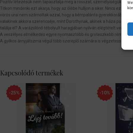
Pozitív létezésük nem tapasztalja meg a rosszat, személyiségük pedig s
Web
kön
Titkon mindenki ezt akarja, hogy az ölébe hulljon a siker. Nincs ezzel
vörös urai nem számoltak azzal, hogy a kémpalánta gyerekkorában megné
valakinek akkora szerencséje, mint Dorothynak, akinek a háza pont a G
találja el? A varázslónő tébolyult haragjában nyilván elégtételt venne.
A veszélyes elmélkedés egyre nyomasztóbb és groteszkebb rémálmokkal 
A gyilkos árnyjátszma végül több szereplő számára is végzetessé váli
Kapcsolódó termékek
-25%
-10%