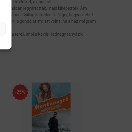
abb ellenfeleiket, a gonoszt…
abb államában legyártották, majd kiképezték. Ám
udatában. Csillag képtelen felfogni, hogyan lehet
nyugodni a gondolat: mi lett volna, ha a ház mégsem
ntusba tereli, ahol a Kövér Hadnagy tanyázik…
-25%
-25%