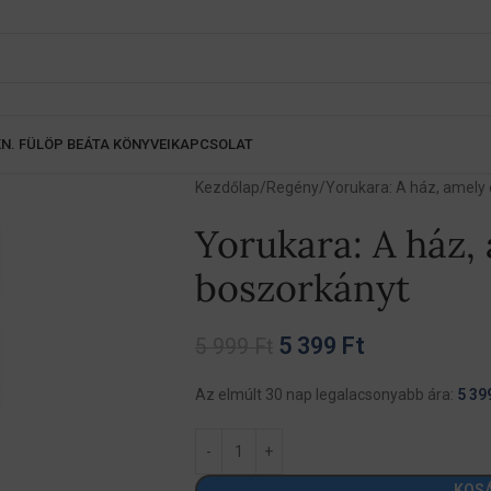
K
N. FÜLÖP BEÁTA KÖNYVEI
KAPCSOLAT
Kezdőlap
Regény
Yorukara: A ház, amely 
Yorukara: A ház, 
boszorkányt
5 399
Ft
5 999
Ft
Az elmúlt 30 nap legalacsonyabb ára:
5 39
KOS