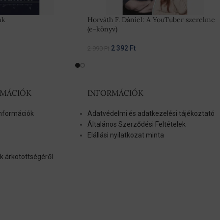
nk
Horváth F. Dániel: A YouTuber szerelme
(e-könyv)
2 392
Ft
2 990
Ft
RMÁCIÓK
INFORMÁCIÓK
 információk
Adatvédelmi és adatkezelési tájékoztató
Általános Szerződési Feltételek
Elállási nyilatkozat minta
k árkötöttségéről