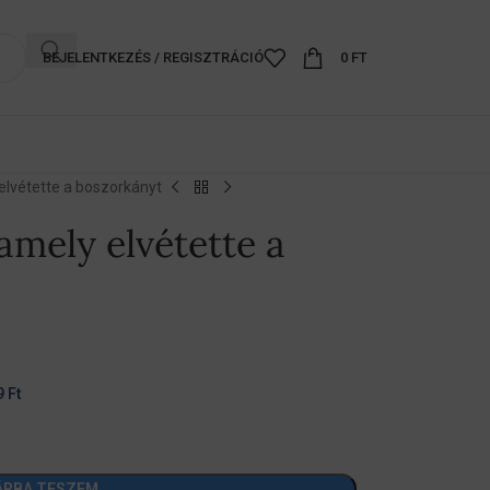
BEJELENTKEZÉS / REGISZTRÁCIÓ
0
FT
elvétette a boszorkányt
amely elvétette a
9
Ft
ÁRBA TESZEM