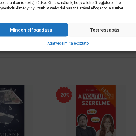
zíntiszta porcukor. Ennek ellenére könnyedén legyőzik jóval tapasztalt
oldalunkon (csokis) sütiket 🍪 használunk, hogy a lehető legjobb online
yvesbolti élményt nyújtsuk. A weboldal használatával elfogadod a sütiket.
 másképp Csillag sem. A különleges hírszerzőt Távol-Kelet legtitokzatos
zi az „Óz, a csodák csodája” című filmet, ami azonnal zavart okoz a t
onosz Keleti Boszorkányra esik, és így azonnal végez vele. Nem hagyja 
Minden elfogadása
Testreszabás
kezdi el gyötörni, végül egy fémből kovácsolt titokzatos növénylabiri
k…
Adatvédelmi tájékoztató
-20%