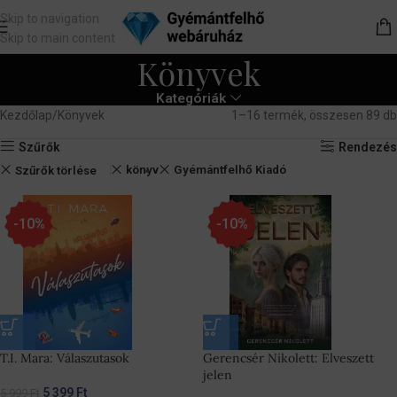
Skip to navigation
Skip to main content
Könyvek
Kategóriák
Kezdőlap
Könyvek
1–16 termék, összesen 89 db
Szűrők
Rendezés
könyv
Gyémántfelhő Kiadó
Szűrők törlése
-10%
-10%
T.I. Mara: Válaszutasok
Gerencsér Nikolett: Elveszett
jelen
5 399
Ft
5 999
Ft