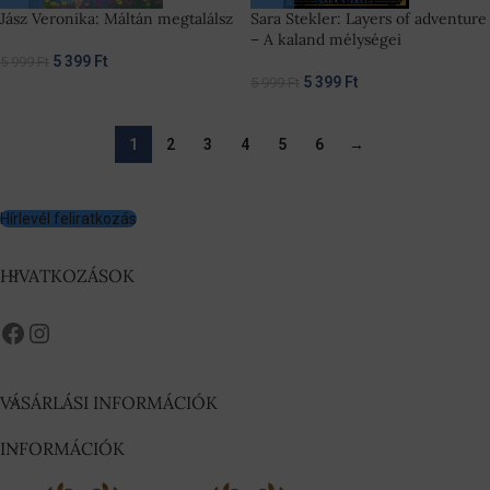
Jász Veronika: Máltán megtalálsz
Sara Stekler: Layers of adventure
– A kaland mélységei
5 399
Ft
5 999
Ft
5 399
Ft
5 999
Ft
1
2
3
4
5
6
→
Hírlevél feliratkozás
HIVATKOZÁSOK
VÁSÁRLÁSI INFORMÁCIÓK
INFORMÁCIÓK