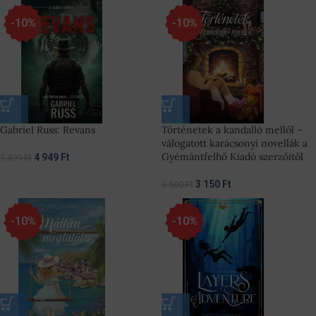
-10%
-10%
Gabriel Russ: Revans
Történetek a kandalló mellől –
válogatott karácsonyi novellák a
Gyémántfelhő Kiadó szerzőitől
4 949
Ft
5 499
Ft
3 150
Ft
3 500
Ft
-10%
-10%