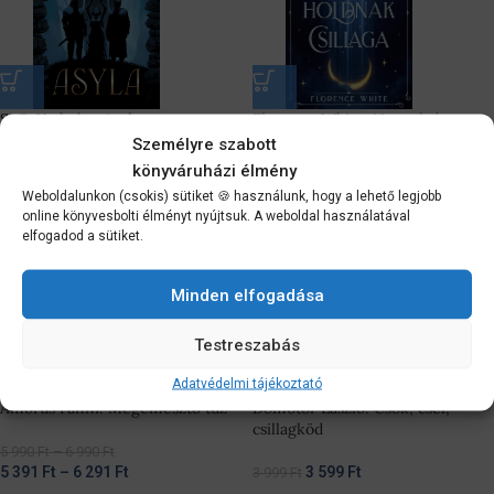
S. G. Yrabebe: Asyla
Florence White: Napnak és
holdnak csillaga
Személyre szabott
könyváruházi élmény
5 399
Ft
5 399
Ft
5 999
Ft
5 999
Ft
Weboldalunkon (csokis) sütiket 🍪 használunk, hogy a lehető legjobb
online könyvesbolti élményt nyújtsuk. A weboldal használatával
elfogadod a sütiket.
-10%
-10%
Minden elfogadása
Testreszabás
Adatvédelmi tájékoztató
Ambrus Fanni: Megemésztő tűz
Dömötör László: Csók, csel,
csillagköd
5 990
Ft
–
6 990
Ft
5 391
Ft
–
6 291
Ft
3 599
Ft
3 999
Ft