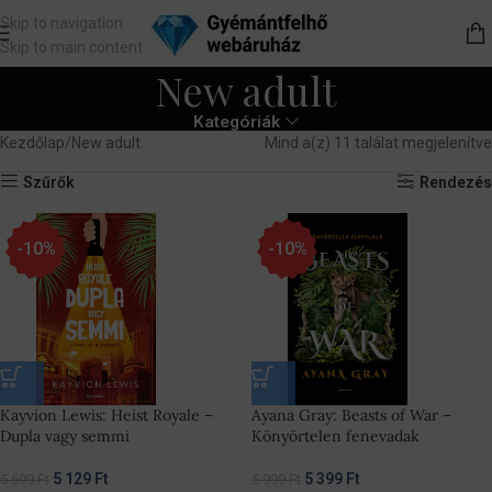
Skip to navigation
Skip to main content
New adult
Kategóriák
Kezdőlap
New adult
Mind a(z) 11 találat megjelenítve
Szűrők
Rendezés
-10%
-10%
Kayvion Lewis: Heist Royale –
Ayana Gray: Beasts of War –
Dupla vagy semmi
Könyörtelen fenevadak
5 129
Ft
5 399
Ft
5 699
Ft
5 999
Ft