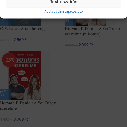
Testreszabás
Adatvédelmi tájékoztató
C. S. Pacat: A rab herceg
Horváth F. Dániel: A YouTuber
szerelme (e-könyv)
2 969
Ft
3 299
Ft
2 392
Ft
2 990
Ft
-25%
Horváth F. Dániel: A YouTuber
szerelme
3 368
Ft
4 490
Ft