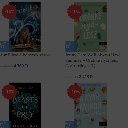
-10%
-10%
Aux Eliza: A könyvek városa
Jenny Han: We’ll Always Have
Summer – Örökké nyár lesz
(Nyár trilógia 3.)
4 769
Ft
5 299
Ft
3 419
Ft
3 799
Ft
-10%
-10%