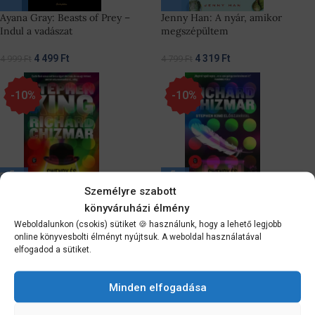
Ayana Gray: Beasts of Prey –
Jenny Han: A nyár, amikor
Indul a vadászat
megszépültem
4 499
Ft
4 319
Ft
4 999
Ft
4 799
Ft
-10%
-10%
Személyre szabott
Richard Chizmar, Stephen King:
Richard Chizmar: Gwendy és a
könyváruházi élmény
Gwendy és a varázsdoboz
bűvös toll
Weboldalunkon (csokis) sütiket 🍪 használunk, hogy a lehető legjobb
online könyvesbolti élményt nyújtsuk. A weboldal használatával
3 959
Ft
4 049
Ft
4 399
Ft
4 499
Ft
elfogadod a sütiket.
-10%
-20%
Minden elfogadása