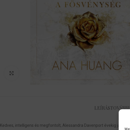
Nagyítás
LEÍRÁS
TOVÁBBI
Kedves, intelligens és megfontolt, Alessandra Davenport évekig játszot
Web