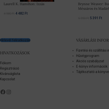
Laurell K. Hamilton: Izzás
Brynne Weaver: But
Mészáros és Madárk
4 482
Ft
4 980
Ft
5 391
Ft
5 990
Ft
VÁSÁRLÁSI INFO
Hírlevél feliratkozás
Fizetési és szállítási
HIVATKOZÁSOK
Hűségprogram
Akciós szabályzat
Fiókom
E-könyv információk
Regisztráció
Tájékoztató a könyve
Kívánságlista
Kapcsolat