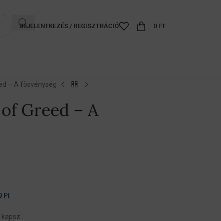
BEJELENTKEZÉS / REGISZTRÁCIÓ
0
FT
eed – A fösvénység
of Greed – A
9
Ft
 kapsz.