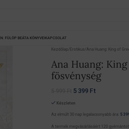
K
N. FÜLÖP BEÁTA KÖNYVEI
KAPCSOLAT
Kezdőlap
Erotikus
Ana Huang: King of Gr
Ana Huang: King 
fösvénység
5 399
Ft
5 999
Ft
Készleten
Az elmúlt 30 nap legalacsonyabb ára:
5 39
A termék megvásárlásáért 120 gyémántot