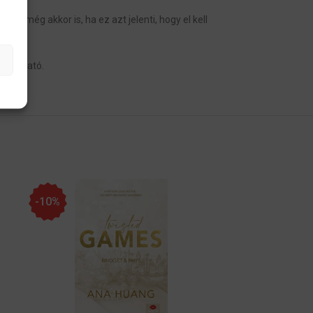
be, még akkor is, ha ez azt jelenti, hogy el kell
olvasható.
-10%
-10%