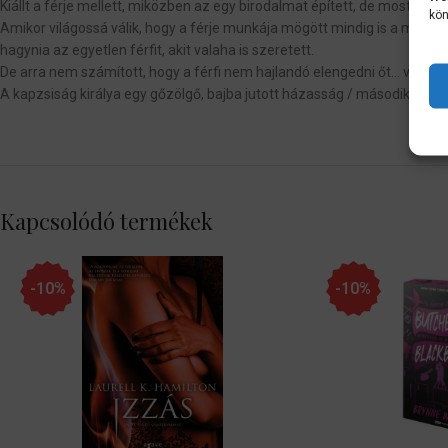
Kiállt a férje mellett, miközben az egy birodalmat épített, de most, hogy
kön
Amikor világossá válik, hogy a férje munkája mögött mindig is a második 
hagynia az egyetlen férfit, akit valaha is szeretett.
De arra nem számított, hogy a férfi nem hajlandó elengedni őt… vagy ar
A kapzsiság királya egy gőzölgő, bajba jutott házasság / második esélyt
Kapcsolódó termékek
-10%
-10%