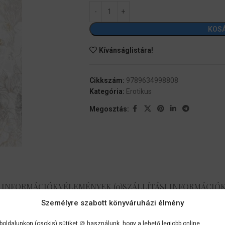
KOS
Kívánságlistára!
Cikkszám:
9789634998808
Kategória:
Erotikus
Megosztás:
 INFORMÁCIÓK
VÉLEMÉNYEK (0)
SZÁLLÍTÁSI INFORMÁCIÓ
Személyre szabott könyváruházi élmény
ta a trófea feleség szerepét.
oldalunkon (csokis) sütiket 🍪 használunk, hogy a lehető legjobb online