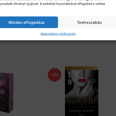
 felértek a csúcsra, rájön, hogy a férfi már nem az, akibe beleszeretett.
yvesbolti élményt nyújtsuk. A weboldal használatával elfogadod a sütiket.
helyen fog állni, végre kezébe veszi az életét, és önmagát helyezi előtér
ra, hogy bármi áron harcolni fog a házasságukért.
Minden elfogadása
Testreszabás
 kínáló románc. A Kings of Sin sorozat harmadik könyve, de önállóan is 
Adatvédelmi tájékoztató
-10%