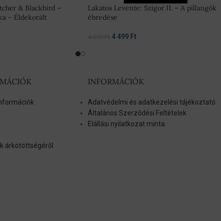
cher & Blackbird –
Lakatos Levente: Szigor II. – A pillangók
a – Éldekorált
ébredése
4 499
Ft
4 999
Ft
RMÁCIÓK
INFORMÁCIÓK
 információk
Adatvédelmi és adatkezelési tájékoztató
Általános Szerződési Feltételek
Elállási nyilatkozat minta
k árkötöttségéről