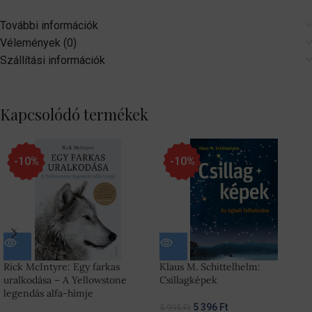
További információk
Vélemények (0)
Szállítási információk
Kapcsolódó termékek
-10%
-10%
Rick McIntyre: Egy farkas
Klaus M. Schittelhelm:
uralkodása – A Yellowstone
Csillagképek
legendás alfa-hímje
5 396
Ft
5 995
Ft