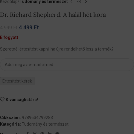
Kezdőlap
Tudomány és természet
Dr. Richard Shepherd: A halál hét kora
4 499
Ft
4 999
Ft
Elfogyott
Szeretnél értesítést kapni, ha újra rendelhető lesz a termék?
Értesítést kérek
Kívánságlistára!
Cikkszám:
9789634799283
Kategória:
Tudomány és természet