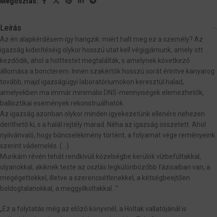
Megosztás:
Leírás
Az én alapkérdésem így hangzik: miért halt meg ez a személy? Az
igazság kiderítéséig olykor hosszú utat kell végigjárnunk, amely ott
kezdődik, ahol a holttestet megtalálták, s amelynek következő
állomása a boncterem. Innen szakértők hosszú sorát érintve kanyarog
tovább, majd igazságügyi laboratóriumokon keresztül halad,
amelyekben ma immár minimális DNS-mennyiségek elemezhetők,
ballisztikai események rekonstruálhatók.
Az igazság azonban olykor minden igyekezetünk ellenére nehezen
deríthető ki, s a halál rejtély marad. Néha az igazság összetett. Ahol
nyilvánvaló, hogy bűncselekmény történt, a folyamat vége reményeink
szerint vádemelés. (…)
Munkám révén tehát rendkívüli közelségbe kerülök vízbefúltakkal,
olyanokkal, akiknek teste az oszlás legkülönbözőbb fázisaiban van, a
megégettekkel, illetve a szerencsétlenekkel, a kétségbeejtően
boldogtalanokkal, a meggyilkoltakkal…”
„Ez a folytatás még az előző könyvnél, a Holtak vallatójánál is