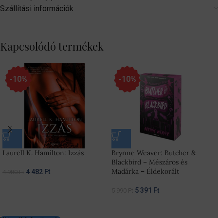
Szállítási információk
Kapcsolódó termékek
-10%
-10%
Laurell K. Hamilton: Izzás
Brynne Weaver: Butcher &
Blackbird – Mészáros és
Madárka – Éldekorált
4 482
Ft
4 980
Ft
5 391
Ft
5 990
Ft