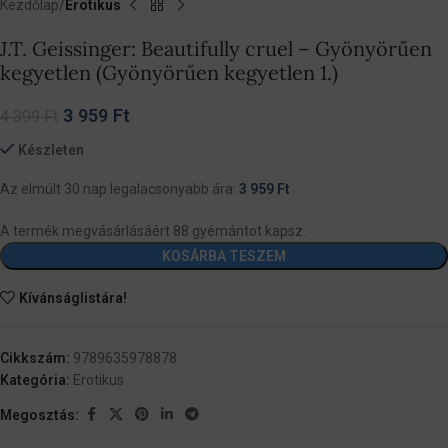
Kezdőlap
Erotikus
J.T. Geissinger: Beautifully cruel – Gyönyörűen
kegyetlen (Gyönyörűen kegyetlen 1.)
3 959
Ft
4 399
Ft
Készleten
Az elmúlt 30 nap legalacsonyabb ára:
3 959
Ft
A termék megvásárlásáért 88 gyémántot kapsz.
KOSÁRBA TESZEM
Kívánságlistára!
Cikkszám:
9789635978878
Kategória:
Erotikus
Megosztás: