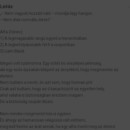
Leírás
„– Nem vagyok hozzád való – mondja lágy hangon.
– Nem élek normális életet.”
Alfa (főnév):
1) A legmagasabb rangú egyed a hierarchiában.
2) A legbefolyásosabb férfi a csoportban.
3) Liam Black
Idegen volt számomra. Egy sötét és veszélyes jelenség,
aki egy esős éjszakán kilépett az árnyékból, hogy megmentse az
életem.
Nem tudtam a nevét, és azt sem, hogy honnan jött.
Csak azt tudtam, hogy az ő karjai között az egyetlen hely,
ahol valaha is biztonságban éreztem magam.
De a biztonság csupán illúzió.
Nem minden megmentő hős is egyben.
És ahogy az hamarosan világossá vált előttem,
meg kell fizetni az árát annak, ha egy alfa menti meg az életed.