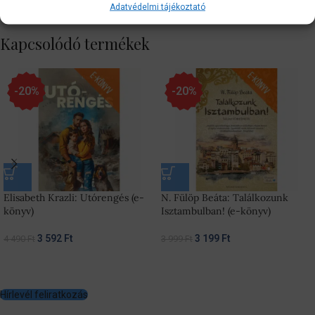
Adatvédelmi tájékoztató
Kapcsolódó termékek
-20%
-20%
Elisabeth Krazli: Utórengés (e-
N. Fülöp Beáta: Találkozunk
könyv)
Isztambulban! (e-könyv)
3 592
Ft
3 199
Ft
4 490
Ft
3 999
Ft
Hírlevél feliratkozás