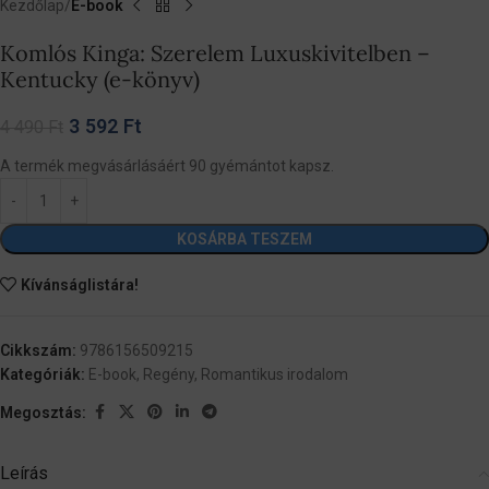
Kezdőlap
E-book
Komlós Kinga: Szerelem Luxuskivitelben –
Kentucky (e-könyv)
3 592
Ft
4 490
Ft
A termék megvásárlásáért 90 gyémántot kapsz.
KOSÁRBA TESZEM
Kívánságlistára!
Cikkszám:
9786156509215
Kategóriák:
E-book
,
Regény
,
Romantikus irodalom
Megosztás:
Leírás