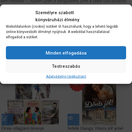
sem mellékes –, hanem azért a hangulatért, amit a veled való kávézás
teremt meg. N. Fülöp Beáta
Személyre szabott
könyváruházi élmény
További információk
Weboldalunkon (csokis) sütiket 🍪 használunk, hogy a lehető legjobb
online könyvesbolti élményt nyújtsuk. A weboldal használatával
Vélemények (7)
elfogadod a sütiket.
Szállítási információk
Minden elfogadása
Érdekelhetnek még…
Testreszabás
Adatvédelmi tájékoztató
-25%
Óriás világjáró ünnepi
Sebők Hanga: Dönts jól! (első