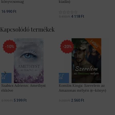
könyvcsomag
kiadás)
16 990
Ft
4 118
Ft
5 490
Ft
Kapcsolódó termékek
-10%
-20%
Szabics Adrienn: Amethyst
Komlós Kinga: Szerelem az
ékköve
Amazonas mélyén (e-könyv)
5 399
Ft
2 560
Ft
5 999
Ft
3 200
Ft