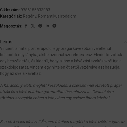
Cikkszám:
9786155833083
Kategóriák:
Regény
,
Romantikus irodalom
Megosztás:
Leírás
Vincent, a fiatal portrérajzoló, egy prágai kávézóban véletlenül
belebotlik egy lányba, akibe azonnal szerelmes lesz. Elindul közöttük
egy beszélgetés, és kiderül, hogy a lány a kávézási szokásokról írja a
szakdolgozatát. Vincent egy hirtelen ötlettől vezérelve azt hazudja,
hogy az övé a kávéház…
A Karácsony előtti meghitt készülődés, a szerelemmel átitatott prágai
utcák és a kávé imádata garantáltan összehozza az Olvasót és a
történet szereplőit ebben a könyvben egy csésze finom kávéra!
Szeretek veled kávézni! És nem feltétlen magáért a kávé ízéért – igaz, az