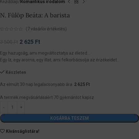
Kezdőlap
Romantikus irodalom
N. Fülöp Beáta: A barista
(
7
vásárlói értékelés)
2 625
Ft
3 500
Ft
Egy hazugság, ami megváltoztatja az életed…
Egy íz, egy aroma, egy illat, ami felkorbácsolja az érzékeidet…
Készleten
Az elmúlt 30 nap legalacsonyabb ára:
2 625
Ft
A termék megvásárlásáért 70 gyémántot kapsz.
KOSÁRBA TESZEM
Kívánságlistára!