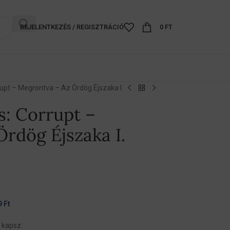
BEJELENTKEZÉS / REGISZTRÁCIÓ
0
FT
upt – Megrontva – Az Ördög Éjszaka I.
s: Corrupt –
rdög Éjszaka I.
9
Ft
 kapsz.