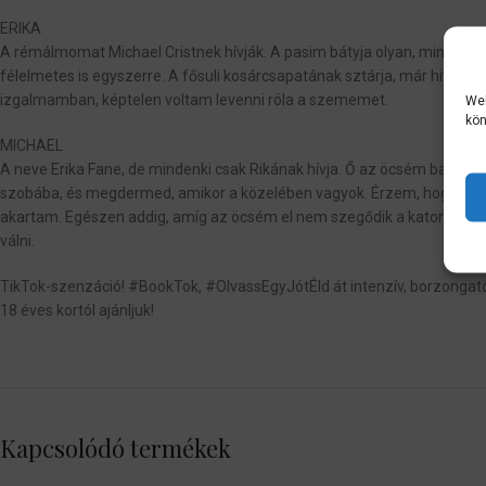
ERIKA
A rémálmomat Michael Cristnek hívják. A pasim bátyja olyan, mint egy h
félelmetes is egyszerre. A fősuli kosárcsapatának sztárja, már hivatás
izgalmamban, képtelen voltam levenni róla a szememet.
Web
kön
MICHAEL
A neve Erika Fane, de mindenki csak Rikának hívja. Ő az öcsém barátnője
szobába, és megdermed, amikor a közelében vagyok. Érzem, hogy a fél
akartam. Egészen addig, amíg az öcsém el nem szegődik a katonaságh
válni.
TikTok-szenzáció! #BookTok, #OlvassEgyJótÉld át intenzív, borzongató 
18 éves kortól ajánljuk!
Kapcsolódó termékek