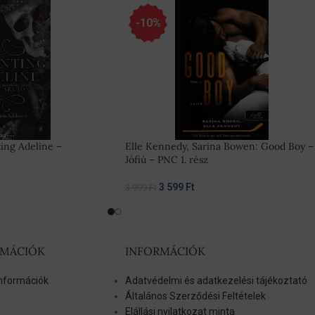
-10%
ting Adeline –
Elle Kennedy, Sarina Bowen: Good Boy –
Jófiú – PNC 1. rész
3 599
Ft
3 999
Ft
RMÁCIÓK
INFORMÁCIÓK
 információk
Adatvédelmi és adatkezelési tájékoztató
Általános Szerződési Feltételek
Elállási nyilatkozat minta