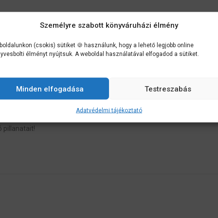
átborzongató film, amit a szemed elé tapasztott kézzel, az ujjaid közöt
Személyre szabott könyváruházi élmény
os sportoló,akit még a cipőjére kerülő kosz is jobban érdekli, mint én.
oldalunkon (csokis) sütiket 🍪 használunk, hogy a lehető legjobb online
yvesbolti élményt nyújtsuk. A weboldal használatával elfogadod a sütiket.
, aki nálunk nőtt fel, és mindig ott vacsorázott velünkegyütt, a családi
elem munkál benne, és bár a teste nem az enyém, tudom, hogy a gondol
Minden elfogadása
Testreszabás
oz, és Rika egyedül marad a főiskolán. Az én városomban. Védtelenül
Adatvédelmi tájékoztató
pillanatait!