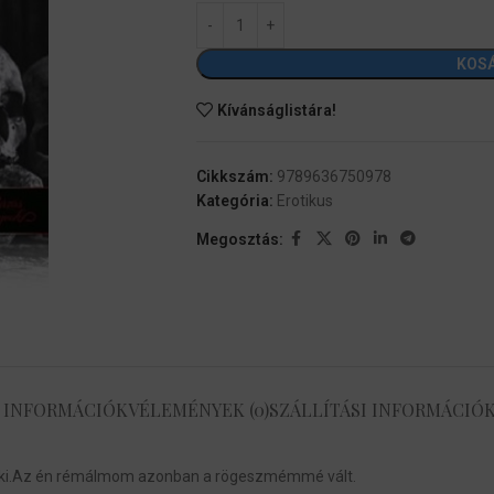
KOS
Kívánságlistára!
Cikkszám:
9789636750978
Kategória:
Erotikus
Megosztás:
 INFORMÁCIÓK
VÉLEMÉNYEK (0)
SZÁLLÍTÁSI INFORMÁCIÓ
ik ki.Az én rémálmom azonban a rögeszmémmé vált.