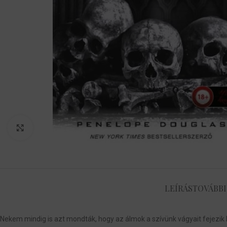
Nagyítás
LEÍRÁS
TOVÁBBI
Nekem mindig is azt mondták, hogy az álmok a szívünk vágyait fejez