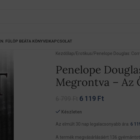
K
N. FÜLÖP BEÁTA KÖNYVEI
KAPCSOLAT
Kezdőlap
Erotikus
Penelope Douglas: Corr
Penelope Dougla
Megrontva – Az Ö
6 119
Ft
6 799
Ft
Készleten
Az elmúlt 30 nap legalacsonyabb ára:
6 11
A termék megvásárlásáért 136 gyémántot