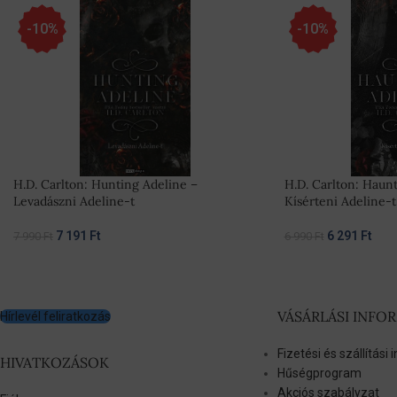
-10%
-10%
H.D. Carlton: Hunting Adeline –
H.D. Carlton: Haun
Levadászni Adeline-t
Kísérteni Adeline-t
7 191
Ft
6 291
Ft
7 990
Ft
6 990
Ft
VÁSÁRLÁSI INFO
Hírlevél feliratkozás
Fizetési és szállítási
HIVATKOZÁSOK
Hűségprogram
Akciós szabályzat