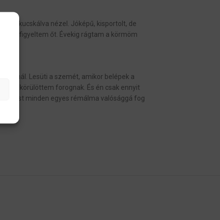
t kikukucskálva nézel. Jóképű, kisportolt, de
 Azonban figyeltem őt. Évekig rágtam a körmöm
 asztalnál. Lesüti a szemét, amikor belépek a
atai körülöttem forognak. És én csak ennyit
. És most minden egyes rémálma valósággá fog