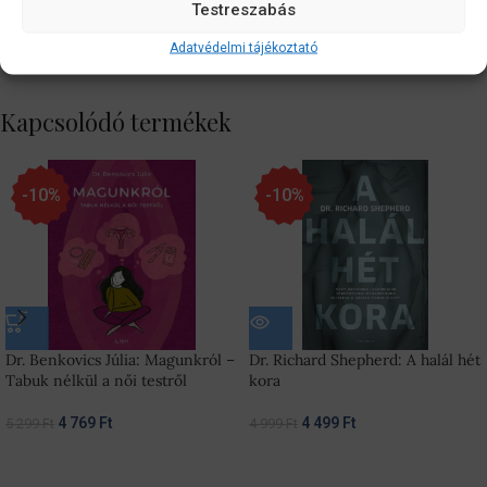
Testreszabás
Vélemények (0)
Szállítási információk
Adatvédelmi tájékoztató
Kapcsolódó termékek
-10%
-10%
Dr. Benkovics Júlia: Magunkról –
Dr. Richard Shepherd: A halál hét
Tabuk nélkül a női testről
kora
4 769
Ft
4 499
Ft
5 299
Ft
4 999
Ft