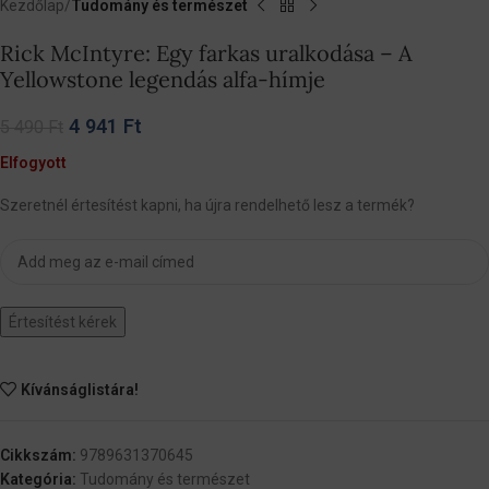
Kezdőlap
Tudomány és természet
Rick McIntyre: Egy farkas uralkodása – A
Yellowstone legendás alfa-hímje
4 941
Ft
5 490
Ft
Elfogyott
Szeretnél értesítést kapni, ha újra rendelhető lesz a termék?
Értesítést kérek
Kívánságlistára!
Cikkszám:
9789631370645
Kategória:
Tudomány és természet