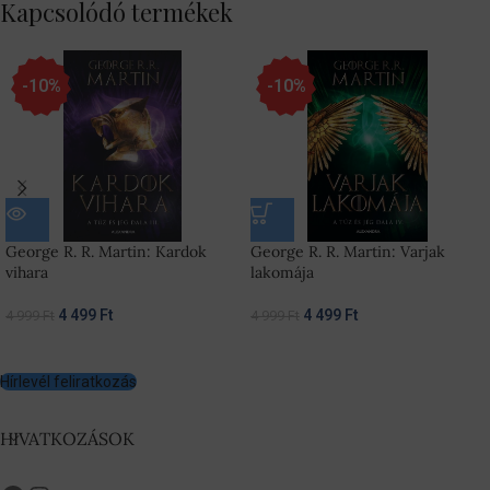
Kapcsolódó termékek
-10%
-10%
George R. R. Martin: Kardok
George R. R. Martin: Varjak
vihara
lakomája
4 499
Ft
4 499
Ft
4 999
Ft
4 999
Ft
Hírlevél feliratkozás
HIVATKOZÁSOK