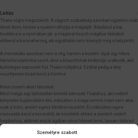
Leírás
Thalia végre megszökött. A vágyott szabadság azonban egyelőre csak
távoli álom, hiszen a nyakörv elfojtja a mágiáját. Ráadásul a baj
továbbra is a nyomában jár: a magával hozott mágikus táskából
előkerül a koronaherceg, aki egyáltalán nem könnyíti meg a helyzetét.
A menekülés azonban nem a vég, hanem a kezdet: útjuk egy titkos
hibrid birodalomba vezet, ahol a kitaszítottak királynője uralkodik, akit
különleges kapcsolat fűz Thalia múltjához. Ezáltal pedig a lány
veszélyesen közel kerül a trónhoz.
Khion sosem akart láncokat.
Most mégis egy láthatatlan kötelék bilincseli Thaliához, aki mellett
kénytelen bujdosóként élni, miközben ő maga semmi mást nem akar,
csak a trónt, amiért egész életében küzdött. És miközben egyre
messzebb kerül a koronától, de közelebb ehhez a szedett-vedett
bagázshoz, akiknek eszük ágában sincs hősnek lenni, lassan ráébred
az igazságra: a hibridek talán nem szörnyetegek… csak a körülöttük
Személyre szabott
lévő világ az.