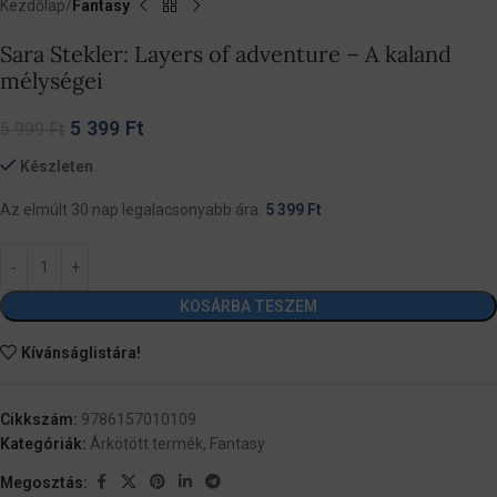
Kezdőlap
Fantasy
Sara Stekler: Layers of adventure – A kaland
mélységei
5 399
Ft
5 999
Ft
Készleten
Az elmúlt 30 nap legalacsonyabb ára:
5 399
Ft
KOSÁRBA TESZEM
Kívánságlistára!
Cikkszám:
9786157010109
Kategóriák:
Árkötött termék
,
Fantasy
Megosztás: