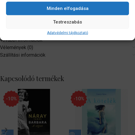
az ember számára nincs más alternatívája. Szabad ember az, aki nem
Minden elfogadása
okoz másoknak szenvedést. „A legjobb védekezés a feltámadás.”
Visky András (1957) költő, író, dramaturg, Kolozsváron él.
Testreszabás
Adatvédelmi tájékoztató
További információk
Vélemények (0)
Szállítási információk
Kapcsolódó termékek
-10%
-10%