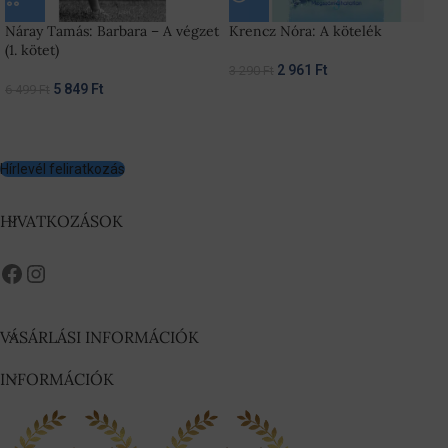
Náray Tamás: Barbara – A végzet
Krencz Nóra: A kötelék
(1. kötet)
2 961
Ft
3 290
Ft
5 849
Ft
6 499
Ft
Hírlevél feliratkozás
HIVATKOZÁSOK
VÁSÁRLÁSI INFORMÁCIÓK
INFORMÁCIÓK