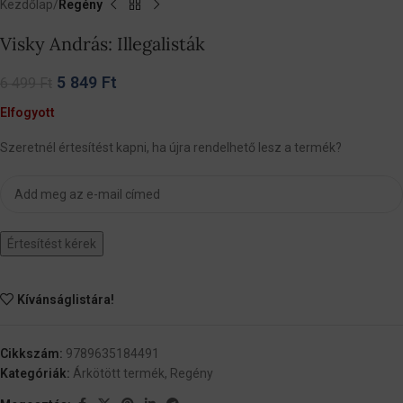
Kezdőlap
Regény
Visky András: Illegalisták
5 849
Ft
6 499
Ft
Elfogyott
Szeretnél értesítést kapni, ha újra rendelhető lesz a termék?
Értesítést kérek
Kívánságlistára!
Cikkszám:
9789635184491
Kategóriák:
Árkötött termék
,
Regény