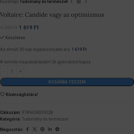
Kezdőlap
Tudomány és természet
Voltaire: Candide vagy az optimizmus
1 619
Ft
1 799
Ft
Készleten
Az elmúlt 30 nap legalacsonyabb ára:
1 619
Ft
A termék megvásárlásáért 36 gyémántot kapsz.
KOSÁRBA TESZEM
Kívánságlistára!
Cikkszám:
9789634059028
Kategória:
Tudomány és természet
Megosztás: