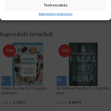
További információk
Testreszabás
Vélemények (0)
Adatvédelmi tájékoztató
Szállítási információk
Kapcsolódó termékek
-10%
-10%
Dobos Éva (szerk.): Gyógyító
Dr. Richard Shepherd: A halál hét
növények
kora
2 142
Ft
4 499
Ft
2 380
Ft
4 999
Ft