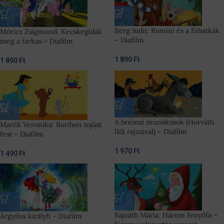
Berg Judit: Rumini és a Fabatkák
Móricz Zsigmond: Kecskegidák
– Diafilm
meg a farkas – Diafilm
1 890
Ft
1 890
Ft
A brémai muzsikusok (Horváth
Marék Veronika: Boribon tojást
Ildi rajzaival) – Diafilm
fest – Diafilm
1 970
Ft
1 490
Ft
Bajzáth Mária: Három fenyőfa –
Árgyilus királyfi – Diafilm