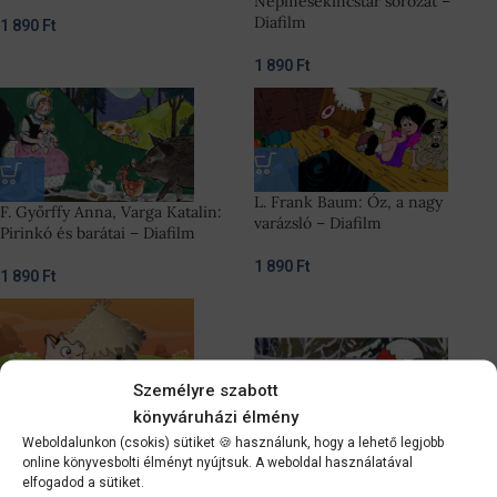
Népmesekincstár sorozat –
Diafilm
1 890
Ft
1 890
Ft
L. Frank Baum: Óz, a nagy
F. Győrffy Anna, Varga Katalin:
varázsló – Diafilm
Pirinkó és barátai – Diafilm
1 890
Ft
1 890
Ft
Személyre szabott
könyváruházi élmény
Weboldalunkon (csokis) sütiket 🍪 használunk, hogy a lehető legjobb
A három kismalac – diafilm
online könyvesbolti élményt nyújtsuk. A weboldal használatával
elfogadod a sütiket.