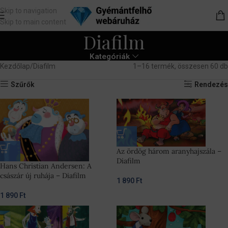
Skip to navigation
Skip to main content
Diafilm
Kategóriák
Kezdőlap
Diafilm
1–16 termék, összesen 60 db
Szűrők
Rendezés
Az ördög három aranyhajszála –
Diafilm
Hans Christian Andersen: A
császár új ruhája – Diafilm
1 890
Ft
1 890
Ft