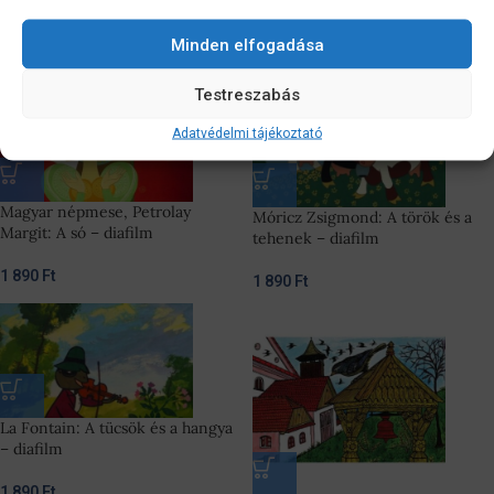
1 890
Ft
La Fontain: A holló és a róka –
diafilm
Minden elfogadása
1 890
Ft
Testreszabás
Adatvédelmi tájékoztató
Magyar népmese, Petrolay
Móricz Zsigmond: A török és a
Margit: A só – diafilm
tehenek – diafilm
1 890
Ft
1 890
Ft
La Fontain: A tücsök és a hangya
– diafilm
1 890
Ft