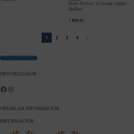
Móra Ferenc: A cinege cipője –
diafilm
1 890
Ft
1
2
3
4
→
Hírlevél feliratkozás
HIVATKOZÁSOK
VÁSÁRLÁSI INFORMÁCIÓK
INFORMÁCIÓK