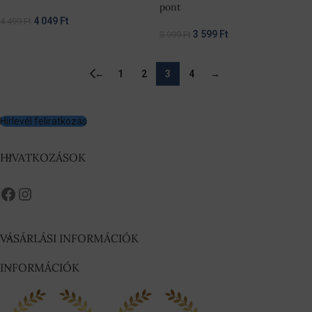
pont
4 049
Ft
4 499
Ft
3 599
Ft
3 999
Ft
←
1
2
3
4
→
Hírlevél feliratkozás
HIVATKOZÁSOK
VÁSÁRLÁSI INFORMÁCIÓK
INFORMÁCIÓK