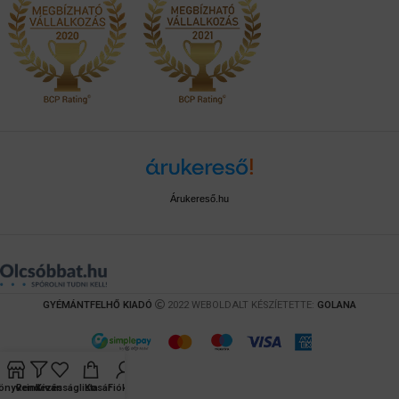
Árukereső.hu
GYÉMÁNTFELHŐ KIADÓ
2022 WEBOLDALT KÉSZÍETETTE:
GOLANA
önyveink
Rendezés
Kívánságlista
Kosár
Fiókom