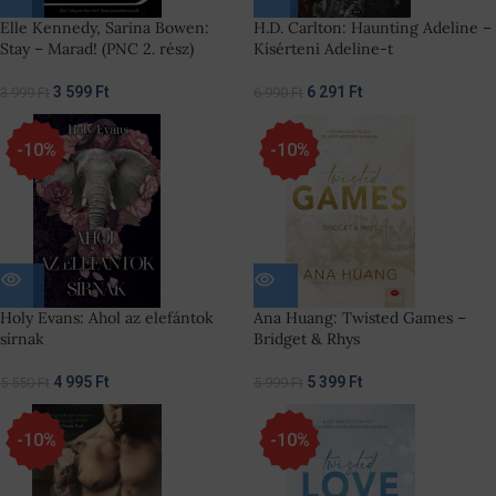
Elle Kennedy, Sarina Bowen:
H.D. Carlton: Haunting Adeline –
Stay – Marad! (PNC 2. rész)
Kísérteni Adeline-t
3 599
Ft
6 291
Ft
3 999
Ft
6 990
Ft
-10%
-10%
Holy Evans: Ahol az elefántok
Ana Huang: Twisted Games –
sírnak
Bridget & Rhys
4 995
Ft
5 399
Ft
5 550
Ft
5 999
Ft
-10%
-10%