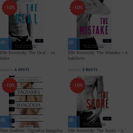
-10%
-10%
Elle Kennedy: The Deal – Az
Elle Kennedy: The Mistake – A
üzlet
baklövés
4 499
Ft
3 869
Ft
4 999
Ft
4 299
Ft
-10%
-10%
Pam Godwin: Vágyakra hangolva
Elle Kennedy: The Score – A