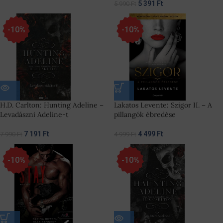
5 391
Ft
5 990
Ft
-10%
-10%
H.D. Carlton: Hunting Adeline –
Lakatos Levente: Szigor II. – A
Levadászni Adeline-t
pillangók ébredése
7 191
Ft
4 499
Ft
7 990
Ft
4 999
Ft
-10%
-10%