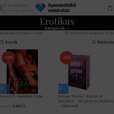
Skip to navigation
Skip to main content
Erotikus
Kategóriák
Kezdőlap
Erotikus
3. oldal
33–48 termék, összesen 59 db
Szűrők
Rendezés
-10%
-10%
Laurell K. Hamilton: Izzás
Brynne Weaver: Butcher &
Blackbird – Mészáros és Madárka
– Éldekorált
4 482
Ft
4 980
Ft