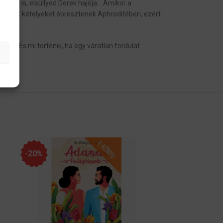
enség is, elsüllyed Derek hajója… Amikor a
ó titkok kételyeket ébresztenek Aphroditében, ezért
ze.
őket? És mi történik, ha egy váratlan fordulat
-20%
-20%