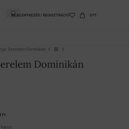
BEJELENTKEZÉS / REGISZTRÁCIÓ
0
FT
nga: Szerelem Dominikán
zerelem Dominikán
4
Ft
 kapsz.