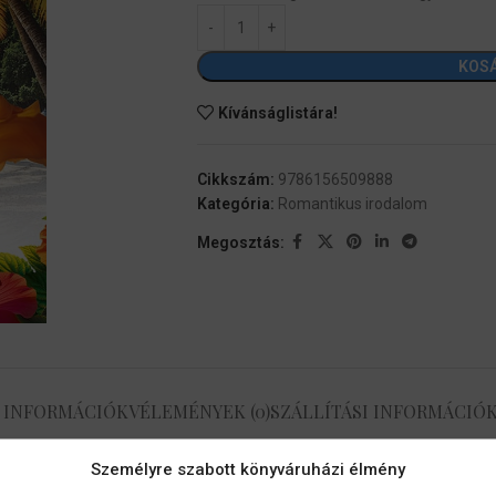
KOS
Kívánságlistára!
Cikkszám:
9786156509888
Kategória:
Romantikus irodalom
Megosztás:
 INFORMÁCIÓK
VÉLEMÉNYEK (0)
SZÁLLÍTÁSI INFORMÁCIÓ
Személyre szabott könyváruházi élmény
zülőföldjére, a Dominikai Köztársaságba. A szigeten megismerkedik a 