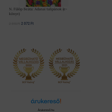
N. Fülöp Beáta: Adanai tulipánok (e-
Florans Matias: 
könyv)
árnyékában (e-k
2 072
Ft
1 992
Ft
2 590
Ft
2 490
Ft
Árukereső.hu