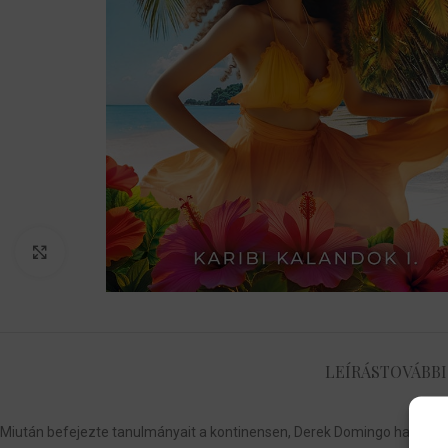
Nagyítás
LEÍRÁS
TOVÁBBI
Miután befejezte tanulmányait a kontinensen, Derek Domingo hazatér s