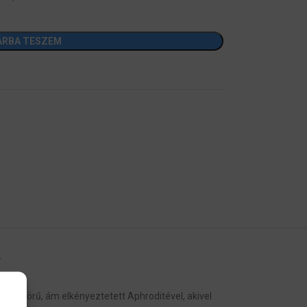
ÁRBA TESZEM
K
gyönyörű, ám elkényeztetett Aphroditével, akivel