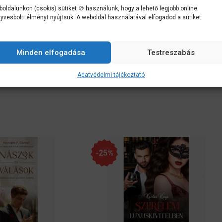
fi anyja ellenzi a kapcsolatukat, és közbeszól egy tengeri szerencsétl
oldalunkon (csokis) sütiket 🍪 használunk, hogy a lehető legjobb online
anyjának ármánykodásai szakítják szét őket újra. A múltból előszivárg
yvesbolti élményt nyújtsuk. A weboldal használatával elfogadod a sütiket.
kről, így szerelme után utazik, de kellemetlen meglepetésekben lesz rés
ágok nélkül? Vagy el kell fogadniuk, hogy a sors örökre szétválasztotta 
Minden elfogadása
Testreszabás
Adatvédelmi tájékoztató
-25%