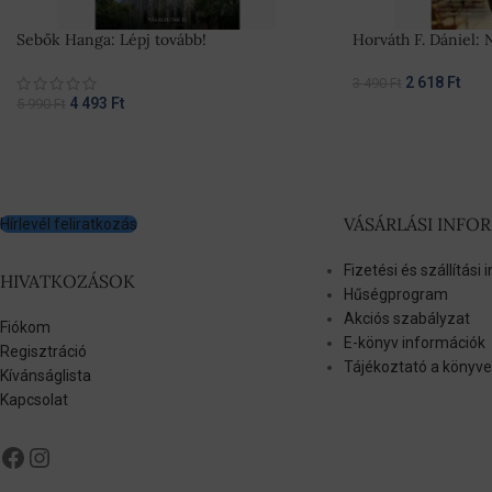
Sebők Hanga: Lépj tovább!
Horváth F. Dániel: 
2 618
Ft
3 490
Ft
4 493
Ft
5 990
Ft
VÁSÁRLÁSI INFO
Hírlevél feliratkozás
Fizetési és szállítási
HIVATKOZÁSOK
Hűségprogram
Akciós szabályzat
Fiókom
E-könyv információk
Regisztráció
Tájékoztató a könyve
Kívánságlista
Kapcsolat