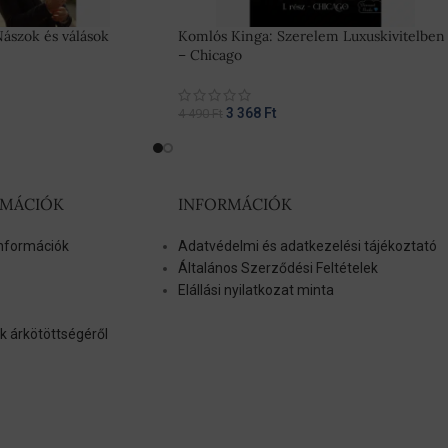
Nászok és válások
Komlós Kinga: Szerelem Luxuskivitelben
– Chicago
3 368
Ft
4 490
Ft
RMÁCIÓK
INFORMÁCIÓK
 információk
Adatvédelmi és adatkezelési tájékoztató
Általános Szerződési Feltételek
Elállási nyilatkozat minta
k árkötöttségéről