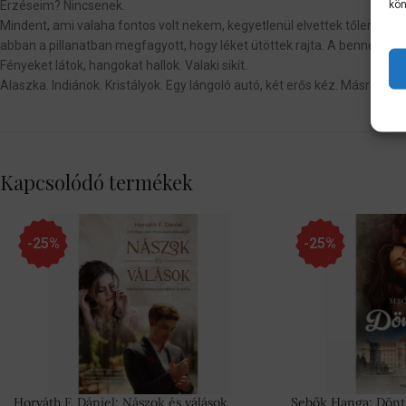
kön
Érzéseim? Nincsenek.
Mindent, ami valaha fontos volt nekem, kegyetlenül elvettek tőlem. Sze
abban a pillanatban megfagyott, hogy léket ütöttek rajta. A bennem t
Fényeket látok, hangokat hallok. Valaki sikít.
Alaszka. Indiánok. Kristályok. Egy lángoló autó, két erős kéz. Másra
Kapcsolódó termékek
-25%
-25%
Horváth F. Dániel: Nászok és válások
Sebők Hanga: Dönts 