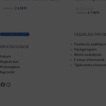
2 618
Ft
3 490
Ft
4 118
Ft
5 490
Ft
VÁSÁRLÁSI INFO
Hírlevél feliratkozás
Fizetési és szállítási
HIVATKOZÁSOK
Hűségprogram
Akciós szabályzat
Fiókom
E-könyv információk
Regisztráció
Tájékoztató a könyve
Kívánságlista
Kapcsolat