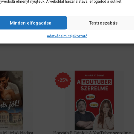
yvesbolti élményt nyújtsuk. A weboldal használatával elfogadod a sütiket.
retni akartam, de kitépték a szívemet a helyéről. Jégtömbbé változtatt
átongó üresség hideg levegőként kering a testemben.
Minden elfogadása
Testreszabás
 nem emlékszem. Vége van. Vesztettem. A nevem Amethyst Coleman, és e
Adatvédelmi tájékoztató
-25%
jól! (első kiadás)
Horváth F. Dániel: A YouTuber szerelme