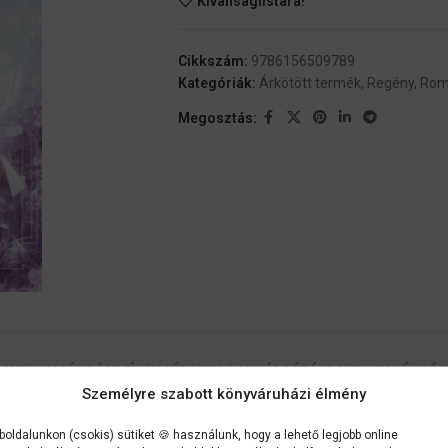
Kívánságlistára!
Cikkszám:
9786156509789
Kategóriák:
Árkötött termék
,
Regény
,
Rom
Megosztás:
 INFORMÁCIÓK
VÉLEMÉNYEK (0)
SZÁLLÍTÁSI INFORMÁCIÓ
Személyre szabott könyváruházi élmény
, de megmártóztam a pokol legsötétebb bugyraiban is. Sebek égettek
oldalunkon (csokis) sütiket 🍪 használunk, hogy a lehető legjobb online