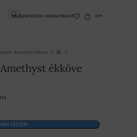
BEJELENTKEZÉS / REGISZTRÁCIÓ
0
FT
drienn: Amethyst ékköve
 Amethyst ékköve
9
Ft
ÁRBA TESZEM