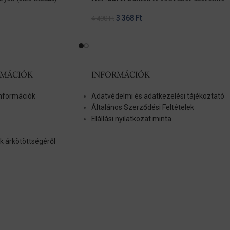
3 368
Ft
4 490
Ft
RMÁCIÓK
INFORMÁCIÓK
 információk
Adatvédelmi és adatkezelési tájékoztató
Általános Szerződési Feltételek
Elállási nyilatkozat minta
k árkötöttségéről