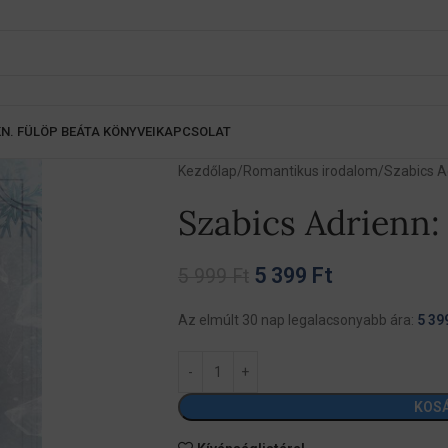
K
N. FÜLÖP BEÁTA KÖNYVEI
KAPCSOLAT
Kezdőlap
Romantikus irodalom
Szabics A
Szabics Adrienn:
5 399
Ft
5 999
Ft
Az elmúlt 30 nap legalacsonyabb ára:
5 39
KOS