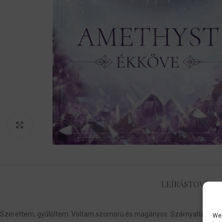
Nagyítás
LEÍRÁS
TOVÁBBI
Szerettem, gyűlöltem. Voltam szomorú és magányos. Szárnyaltam fent
Web