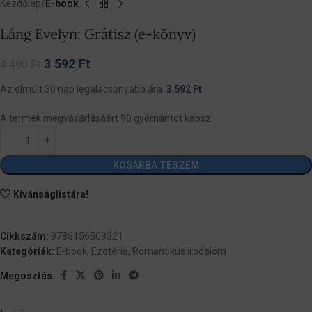
Kezdőlap
E-book
Láng Evelyn: Grátisz (e-könyv)
3 592
Ft
4 490
Ft
Az elmúlt 30 nap legalacsonyabb ára:
3 592
Ft
A termék megvásárlásáért 90 gyémántot kapsz.
KOSÁRBA TESZEM
Kívánságlistára!
Cikkszám:
9786156509321
Kategóriák:
E-book
,
Ezotéria
,
Romantikus irodalom
Megosztás: