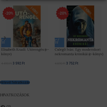
-20%
-20%
Elisabeth Krazli: Utórengés (e-
Csörgő Iván: Egy modernkori
könyv)
nekromanta krónikái (e-könyv)
3 592
Ft
3 752
Ft
4 490
Ft
4 690
Ft
Hírlevél feliratkozás
HIVATKOZÁSOK