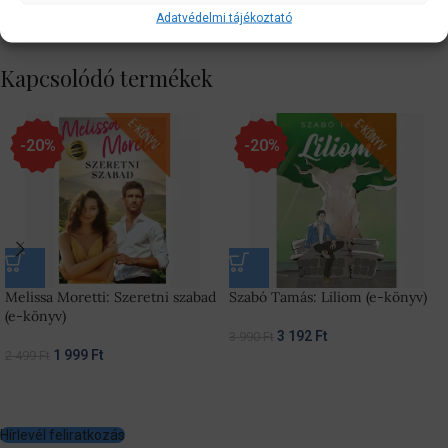
Szállítási információk
Adatvédelmi tájékoztató
Kapcsolódó termékek
-20%
-20%
Melissa Moretti: Szeretni szabad
Szabó Tamás: Liliom (e-könyv)
(e-könyv)
3 192
Ft
3 990
Ft
1 999
Ft
2 499
Ft
Hírlevél feliratkozás