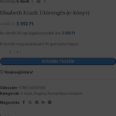
Kezdőlap
E-book
Elisabeth Krazli: Utórengés (e-könyv)
3 592
Ft
4 490
Ft
Az elmúlt 30 nap legalacsonyabb ára:
3 592
Ft
A termék megvásárlásáért 90 gyémántot kapsz.
KOSÁRBA TESZEM
Kívánságlistára!
Cikkszám:
9786156509345
Kategóriák:
E-book
,
Regény
,
Romantikus irodalom
Megosztás: