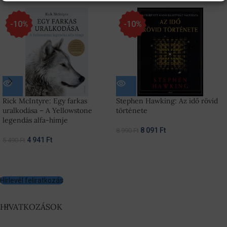
-10%
-10%
Rick McIntyre: Egy farkas
Stephen Hawking: Az idő rövid
uralkodása – A Yellowstone
története
legendás alfa-hímje
8 091
Ft
8 990
Ft
4 941
Ft
5 490
Ft
Hírlevél feliratkozás
HIVATKOZÁSOK