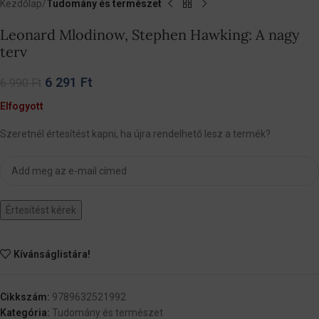
Kezdőlap
Tudomány és természet
Leonard Mlodinow, Stephen Hawking: A nagy
terv
6 291
Ft
6 990
Ft
Elfogyott
Szeretnél értesítést kapni, ha újra rendelhető lesz a termék?
Értesítést kérek
Kívánságlistára!
Cikkszám:
9789632521992
Kategória:
Tudomány és természet