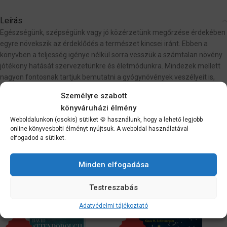
Leírás
Egészségünk, szépségünk vagy jó közérzetünk megőrzése érdekében
egyre növekszik az érdeklődés a természet kincsei iránt. Ebben a
könyvben a teljesség igénye nélkül sorra vesszük a számtalan növény
jótékony hatását szervezetünkre és életmódunkra. Mindezek mellett
nagyon fontosnak tartjuk bemutatni a gyógynövények veszélyeit is,
mert rosszul kiválasztva vagy rosszul adagolva ártalmasak is lehetnek,
Személyre szabott
és akár komolyabb allergiás reakciókat is kiválthatnak.
könyváruházi élmény
Weboldalunkon (csokis) sütiket 🍪 használunk, hogy a lehető legjobb
online könyvesbolti élményt nyújtsuk. A weboldal használatával
További információk
elfogadod a sütiket.
Vélemények (0)
Szállítási információk
Minden elfogadása
Testreszabás
Kapcsolódó termékek
Adatvédelmi tájékoztató