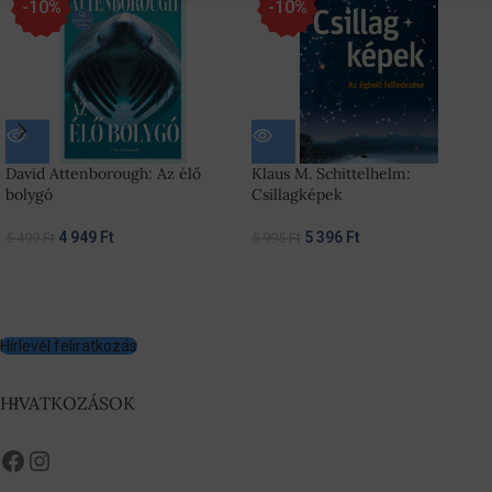
-10%
-10%
David Attenborough: Az élő
Klaus M. Schittelhelm:
bolygó
Csillagképek
4 949
Ft
5 396
Ft
5 499
Ft
5 995
Ft
Hírlevél feliratkozás
HIVATKOZÁSOK