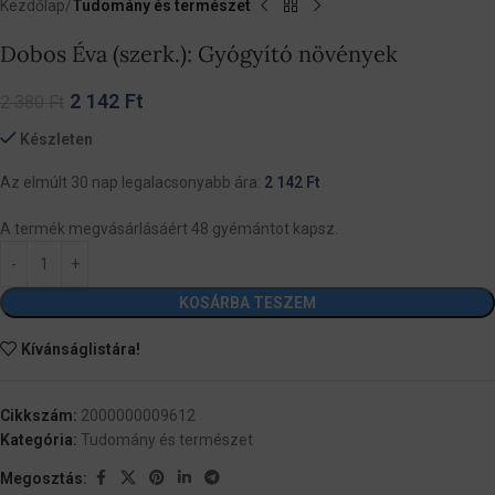
Kezdőlap
Tudomány és természet
Dobos Éva (szerk.): Gyógyító növények
2 142
Ft
2 380
Ft
Készleten
Az elmúlt 30 nap legalacsonyabb ára:
2 142
Ft
A termék megvásárlásáért 48 gyémántot kapsz.
KOSÁRBA TESZEM
Kívánságlistára!
Cikkszám:
2000000009612
Kategória:
Tudomány és természet
Megosztás: