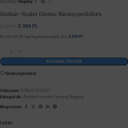
Kezdőlap
Regény
Molnár-Szabó Emma: Bárányszelídítés
5 399
Ft
5 999
Ft
Az elmúlt 30 nap legalacsonyabb ára:
5 399
Ft
KOSÁRBA TESZEM
Kívánságlistára!
Cikkszám:
9786157010291
Kategóriák:
Árkötött termék
,
Fantasy
,
Regény
Megosztás:
Leírás