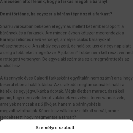
A mesében attól félünk, hogy a farkas megöli a bárányt.
De mi történne, ha egyszer a bárány tépné szét a farkast?
Snarru városában békében él egymás mellett két embercsoport: a
bárányok és a farkasok. Ám minden évben kétszer megrendezik a
Bárányszelídítés nevű versenyt, amelyre csakis bárányokat
választhatnak ki. A szabály egyszerű, de halálos: juss el négy nap alatt
a célig a többieket megelőzve. A jutalom? Többé nem kell részt venned
a rettegett versenyen. De egyvalaki számára ez a megmérettetés az
utolsó lesz…
A tizennyolc éves Caladril farkasként egyáltalán nem számít arra, hogy
bekerül ebbe a halálfutásba. Az uralkodó megtámadásáért halálra
ítélték, és egy jégvulkánba dobták. Mégis életben maradt, és rá kell
jönnie, hogy nem véletlenül: valakinek veszélyes tervei vannak vele,
amelyek nemcsak az ő jövőjét, hanem a bárányokét is
megváltoztathatják. Képes lesz vállalni az eltitkolt sorsát, amire
rendeltetett, hogy megmentse a társait?
Személyre szabott
Gemitus utálja a befőttesüveget, ahova megidézik. Sóhajként az lenne