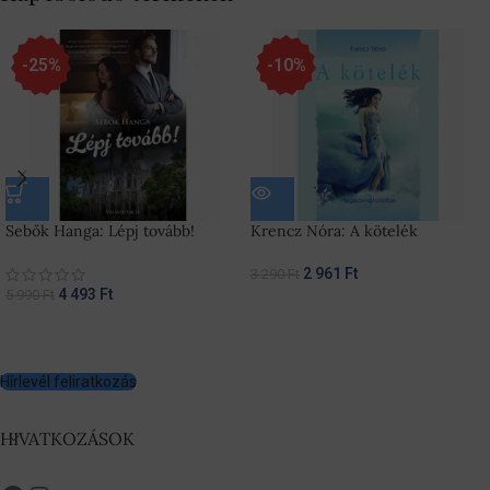
-25%
-10%
Sebők Hanga: Lépj tovább!
Krencz Nóra: A kötelék
2 961
Ft
3 290
Ft
4 493
Ft
5 990
Ft
Hírlevél feliratkozás
HIVATKOZÁSOK