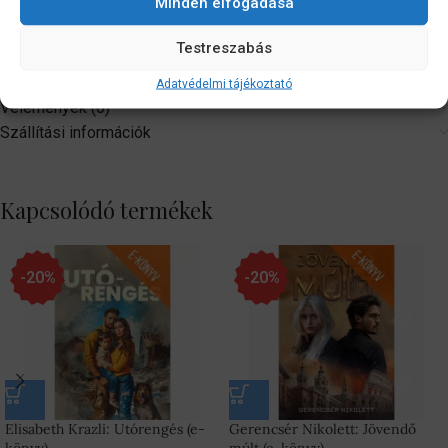
Minden elfogadása
A III. rész címe: Visszatérés Isztambulba
Testreszabás
További információk
Adatvédelmi tájékoztató
Vélemények (0)
Szállítási információk
Kapcsolódó termékek
-20%
-20%
Elisabeth Krazli: Utórengés (e-
Gerencsér Nikolett: Jövendő