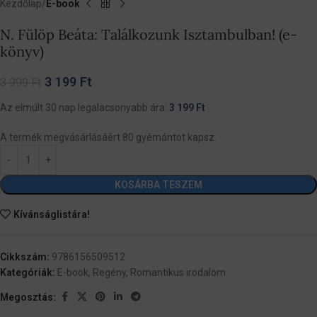
Kezdőlap
E-book
N. Fülöp Beáta: Találkozunk Isztambulban! (e-
könyv)
3 199
Ft
3 999
Ft
Az elmúlt 30 nap legalacsonyabb ára:
3 199
Ft
A termék megvásárlásáért 80 gyémántot kapsz.
KOSÁRBA TESZEM
Kívánságlistára!
Cikkszám:
9786156509512
Kategóriák:
E-book
,
Regény
,
Romantikus irodalom
Megosztás: