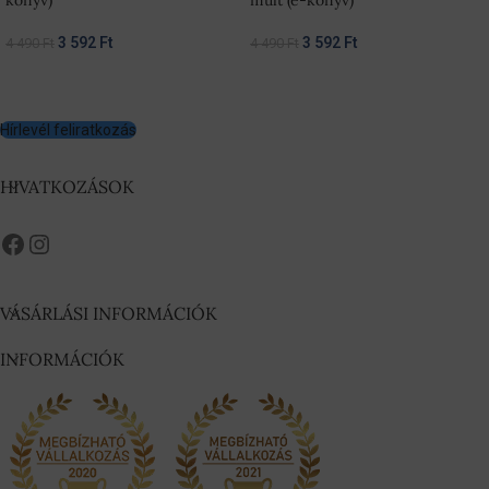
könyv)
múlt (e-könyv)
3 592
Ft
3 592
Ft
4 490
Ft
4 490
Ft
Hírlevél feliratkozás
HIVATKOZÁSOK
VÁSÁRLÁSI INFORMÁCIÓK
INFORMÁCIÓK