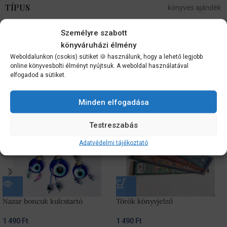
TÍPUS
könyves ajándék
Személyre szabott
Vélemények (0)
könyváruházi élmény
Szállítási információk
Weboldalunkon (csokis) sütiket 🍪 használunk, hogy a lehető legjobb
online könyvesbolti élményt nyújtsuk. A weboldal használatával
elfogadod a sütiket.
Kapcsolódó termékek
Minden elfogadása
Testreszabás
Adatvédelmi tájékoztató
Nazar boncuk kulcstartó
Török könyvjelző
1 490
Ft
1 490
Ft