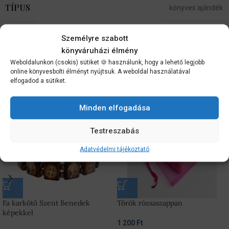
TÍPUS
könyves ajándék
Személyre szabott
Vélemények (0)
könyváruházi élmény
Szállítási információk
Weboldalunkon (csokis) sütiket 🍪 használunk, hogy a lehető legjobb
online könyvesbolti élményt nyújtsuk. A weboldal használatával
elfogadod a sütiket.
Kapcsolódó termékek
Minden elfogadása
Testreszabás
Adatvédelmi tájékoztató
Fa karkötő Szent Benedek
Török rózsaszappan
képekkel
1 200
Ft