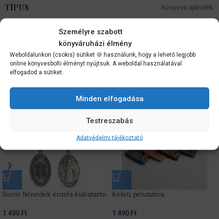
TÍPUS
könyves ajándék
Személyre szabott
Vélemények (0)
könyváruházi élmény
Szállítási információk
Weboldalunkon (csokis) sütiket 🍪 használunk, hogy a lehető legjobb
online könyvesbolti élményt nyújtsuk. A weboldal használatával
elfogadod a sütiket.
Kapcsolódó termékek
Minden elfogadása
Testreszabás
Adatvédelmi tájékoztató
Szent Benedek érmés kulcstartó
Keleti pénztárca
1 490
Ft
1 490
Ft