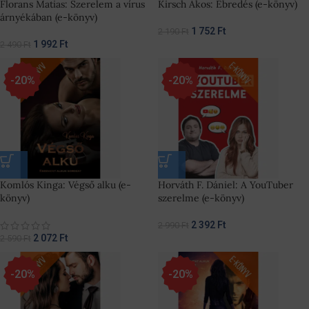
Florans Matias: Szerelem a vírus
Kirsch Ákos: Ébredés (e-könyv)
árnyékában (e-könyv)
1 752
Ft
2 190
Ft
1 992
Ft
2 490
Ft
-20%
-20%
Komlós Kinga: Végső alku (e-
Horváth F. Dániel: A YouTuber
könyv)
szerelme (e-könyv)
2 392
Ft
2 990
Ft
2 072
Ft
2 590
Ft
-20%
-20%