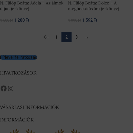
N. Fülöp Beáta: Adela – Az álmok
N. Fülöp Beáta: Dolce – A
útján (e-könyv)
megbocsátás ára (e-könyv)
1 280
Ft
1 592
Ft
1 600
Ft
1 990
Ft
←
1
2
3
→
Hírlevél feliratkozás
HIVATKOZÁSOK
VÁSÁRLÁSI INFORMÁCIÓK
INFORMÁCIÓK