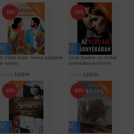
-20%
-20%
N. Fülöp Beáta: Adanai tulipánok
Sarah Shadow: Az Alvilág
(e-könyv)
árnyékában (e-könyv)
2 072
Ft
2 232
Ft
2 590
Ft
2 790
Ft
-20%
-20%