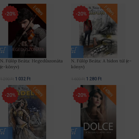
-20%
-20%
N. Fülöp Beáta: Hegedűszonáta
N. Fülöp Beáta: A hídon túl (e-
(e-könyv)
könyv)
1 032
Ft
1 280
Ft
1 290
Ft
1 600
Ft
-20%
-20%