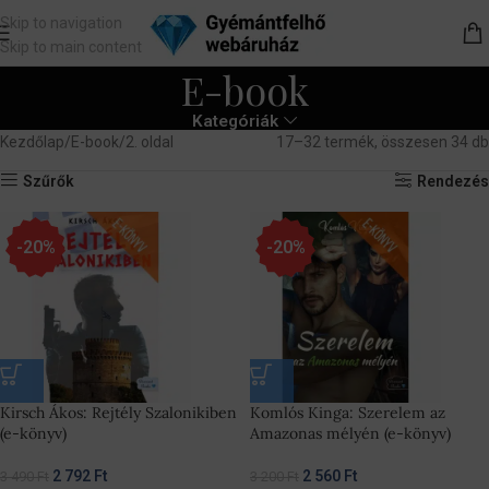
Skip to navigation
Skip to main content
E-book
Kategóriák
Kezdőlap
E-book
2. oldal
17–32 termék, összesen 34 db
Szűrők
Rendezés
-20%
-20%
Kirsch Ákos: Rejtély Szalonikiben
Komlós Kinga: Szerelem az
(e-könyv)
Amazonas mélyén (e-könyv)
2 792
Ft
2 560
Ft
3 490
Ft
3 200
Ft