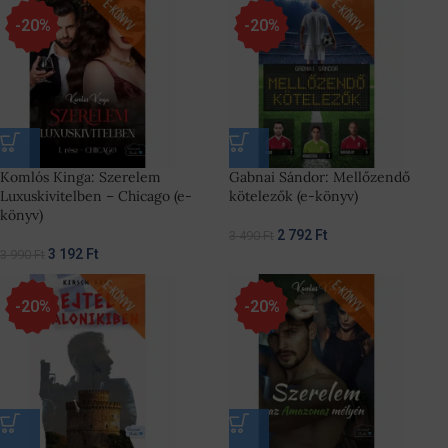
-20%
-20%
Komlós Kinga: Szerelem
Gabnai Sándor: Mellőzendő
Luxuskivitelben – Chicago (e-
kötelezők (e-könyv)
könyv)
2 792
Ft
3 490
Ft
3 192
Ft
3 990
Ft
-20%
-20%