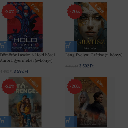
-20%
-20%
Dömötör László: A Hold hősei –
Láng Evelyn: Grátisz (e-könyv)
Aurora gyermekei (e-könyv)
3 592
Ft
4 490
Ft
3 592
Ft
4 490
Ft
-20%
-20%