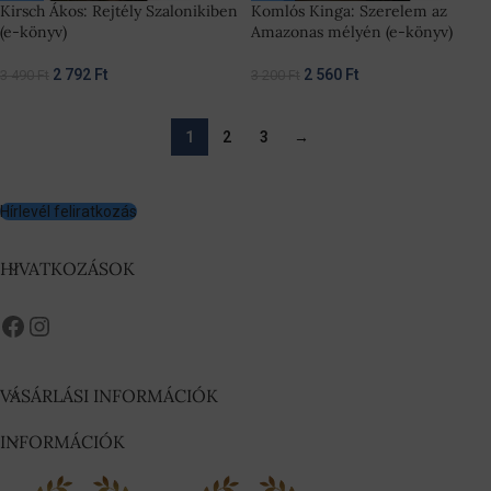
Kirsch Ákos: Rejtély Szalonikiben
Komlós Kinga: Szerelem az
(e-könyv)
Amazonas mélyén (e-könyv)
2 792
Ft
2 560
Ft
3 490
Ft
3 200
Ft
1
2
3
→
Hírlevél feliratkozás
HIVATKOZÁSOK
VÁSÁRLÁSI INFORMÁCIÓK
INFORMÁCIÓK