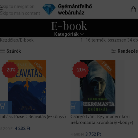
Skip to navigation
Skip to main content
E-book
Kategóriák
Kezdőlap
E-book
1–16 termék, összesen 34 db
Szűrők
Rendezés
-20%
-20%
Juhász József: Beavatás (e-könyv)
Csörgő Iván: Egy modernkori
nekromanta krónikái (e-könyv)
4 232
Ft
5 290
Ft
3 752
Ft
4 690
Ft