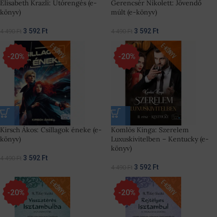
Elisabeth Krazli: Utórengés (e-
Gerencsér Nikolett: Jövendő
könyv)
múlt (e-könyv)
3 592
Ft
3 592
Ft
4 490
Ft
4 490
Ft
-20%
-20%
Kirsch Ákos: Csillagok éneke (e-
Komlós Kinga: Szerelem
könyv)
Luxuskivitelben – Kentucky (e-
könyv)
3 592
Ft
4 490
Ft
3 592
Ft
4 490
Ft
-20%
-20%