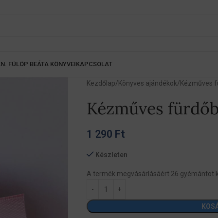
K
N. FÜLÖP BEÁTA KÖNYVEI
KAPCSOLAT
Kezdőlap
Könyves ajándékok
Kézműves 
Kézműves fürdő
1 290
Ft
Készleten
A termék megvásárlásáért 26 gyémántot 
KOS