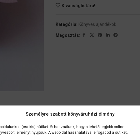
Kívánságlistára!
Kategória:
Könyves ajándékok
Megosztás:
Személyre szabott könyváruházi élmény
NFORMÁCIÓK
VÉLEMÉNYEK (0)
SZÁLLÍTÁSI INFORMÁCIÓK
oldalunkon (csokis) sütiket 🍪 használunk, hogy a lehető legjobb online
yvesbolti élményt nyújtsuk. A weboldal használatával elfogadod a sütiket.
könyves ajá