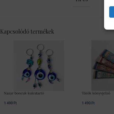
Kapcsolódó termékek
Nazar boncuk kulcstartó
Török könyvjelző
1 490
Ft
1 490
Ft