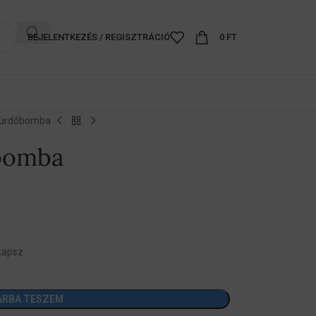
BEJELENTKEZÉS / REGISZTRÁCIÓ
0
FT
fürdőbomba
bomba
kapsz.
ÁRBA TESZEM