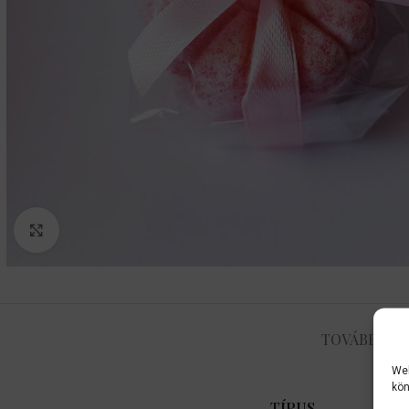
Nagyítás
TOVÁBBI I
Web
kön
TÍPUS