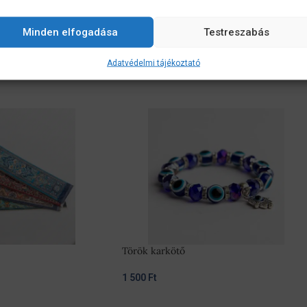
Minden elfogadása
Testreszabás
Adatvédelmi tájékoztató
Török karkötő
1 500
Ft