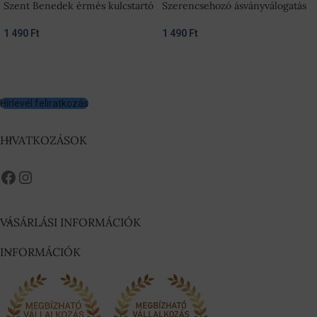
Szent Benedek érmés kulcstartó
Szerencsehozó ásványválogatás
1 490
Ft
1 490
Ft
Hírlevél feliratkozás
HIVATKOZÁSOK
VÁSÁRLÁSI INFORMÁCIÓK
INFORMÁCIÓK