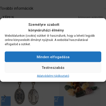
További információk
TÍPUS
könyves ajándék
Személyre szabott
könyváruházi élmény
Vélemények (0)
Weboldalunkon (csokis) sütiket 🍪 használunk, hogy a lehető legjobb
Szállítási információk
online könyvesbolti élményt nyújtsuk. A weboldal használatával
elfogadod a sütiket.
Kapcsolódó termékek
Minden elfogadása
Testreszabás
Adatvédelmi tájékoztató