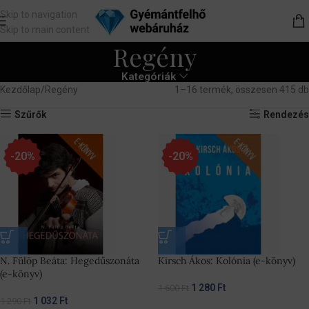
Skip to navigation
Skip to main content
Regény
Kategóriák
Kezdőlap
Regény
1–16 termék, összesen 415 db
Szűrők
Rendezés
-20%
-20%
N. Fülöp Beáta: Hegedűszonáta
Kirsch Ákos: Kolónia (e-könyv)
(e-könyv)
1 280
Ft
1 600
Ft
1 032
Ft
1 290
Ft