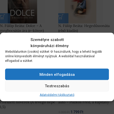
N. Fülöp Beáta: Dolce – A
N. Fülöp Beáta: Hegedűszonáta
megbocsátás ára (e-könyv)
(első kiadás)
Személyre szabott
1 592
Ft
1 990
Ft
1 493
Ft
könyváruházi élmény
1 990
Ft
Weboldalunkon (csokis) sütiket 🍪 használunk, hogy a lehető legjobb
online könyvesbolti élményt nyújtsuk. A weboldal használatával
-10%
-10%
elfogadod a sütiket.
Minden elfogadása
Testreszabás
Adatvédelmi tájékoztató
Holly Black: The Lost Sisters – Az
Rejtő Jenő: A tizennégy karátos
elveszett nővérek (A levegő népe
autó – Piszkos Fred, a kapitány
1,5)
1 799
Ft
1 999
Ft