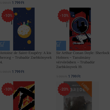
1 799
Ft
1 999
Ft
-10%
-10%
Antoine de Saint-Exupéry: A kis
Sir Arthur Conan Doyle: Sherlock
herceg – Trubadúr Zsebkönyvek
Holmes – Tanulmány
4.
vérvörösben – Trubadúr
Zsebkönyvek 19.
1 799
Ft
1 999
Ft
1 799
Ft
1 999
Ft
-10%
-20%