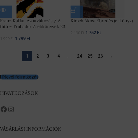
Franz Kafka: Az átváltozás / A
Kirsch Ákos: Ébredés (e-könyv)
fűtő – Trubadúr Zsebkönyvek 23.
1 752
Ft
2 190
Ft
1 799
Ft
1 999
Ft
1
2
3
4
…
24
25
26
→
Hírlevél feliratkozás
HIVATKOZÁSOK
VÁSÁRLÁSI INFORMÁCIÓK