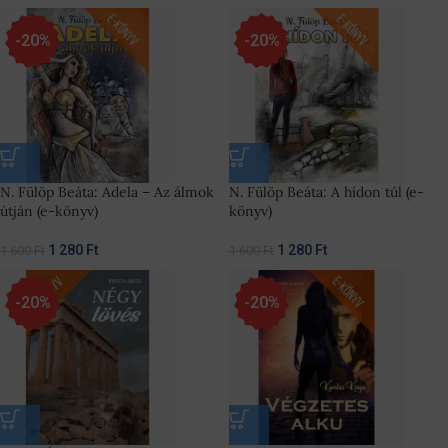
-20%
-20%
N. Fülöp Beáta: Adela – Az álmok
N. Fülöp Beáta: A hídon túl (e-
útján (e-könyv)
könyv)
1 280
Ft
1 280
Ft
1 600
Ft
1 600
Ft
-20%
-20%