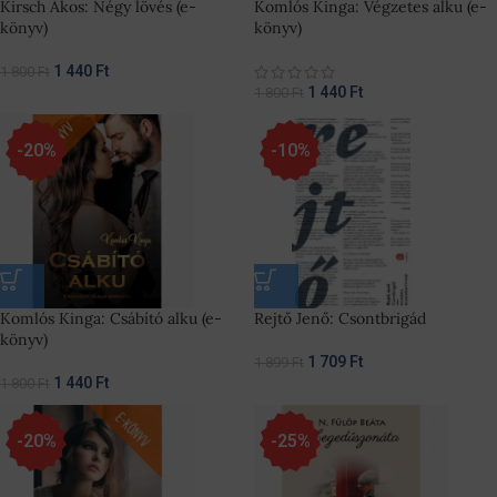
Kirsch Ákos: Négy lövés (e-
Komlós Kinga: Végzetes alku (e-
könyv)
könyv)
1 440
Ft
1 800
Ft
1 440
Ft
1 800
Ft
-20%
-10%
Komlós Kinga: Csábító alku (e-
Rejtő Jenő: Csontbrigád
könyv)
1 709
Ft
1 899
Ft
1 440
Ft
1 800
Ft
-20%
-25%