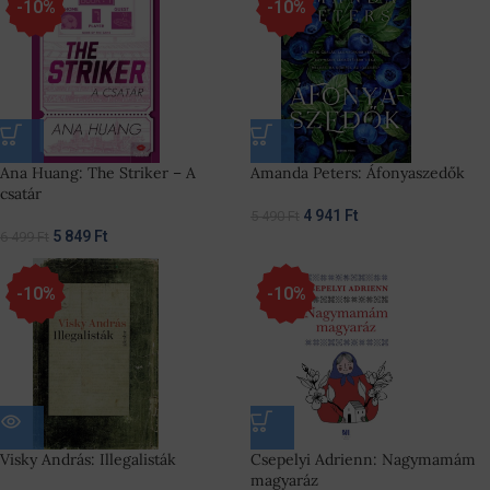
-10%
-10%
Ana Huang: The Striker – A
Amanda Peters: Áfonyaszedők
csatár
4 941
Ft
5 490
Ft
5 849
Ft
6 499
Ft
-10%
-10%
Visky András: Illegalisták
Csepelyi Adrienn: Nagymamám
magyaráz