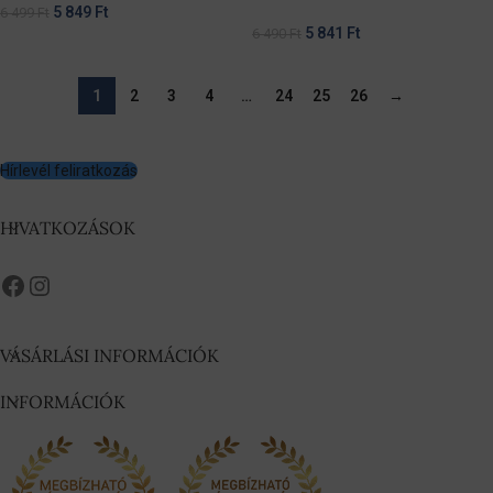
5 849
Ft
6 499
Ft
5 841
Ft
6 490
Ft
1
2
3
4
…
24
25
26
→
Hírlevél feliratkozás
HIVATKOZÁSOK
VÁSÁRLÁSI INFORMÁCIÓK
INFORMÁCIÓK