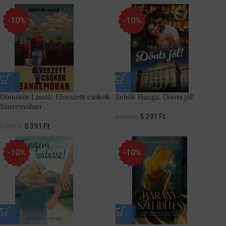
-10%
-10%
Dömötör László: Elveszett csókok
Sebők Hanga: Dönts jól!
Sanremóban
5 391
Ft
5 990
Ft
5 391
Ft
5 990
Ft
-10%
-10%