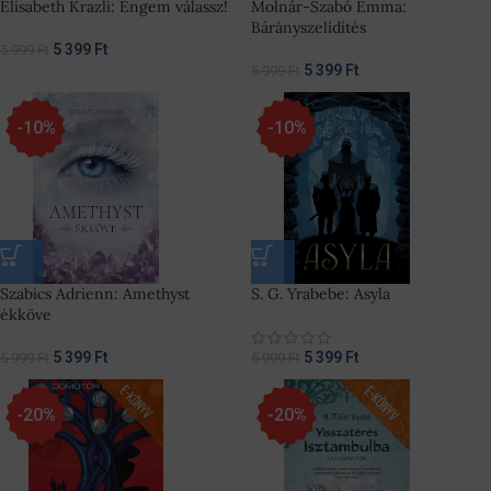
Elisabeth Krazli: Engem válassz!
Molnár-Szabó Emma:
Bárányszelídítés
5 399
Ft
5 999
Ft
5 399
Ft
5 999
Ft
-10%
-10%
Szabics Adrienn: Amethyst
S. G. Yrabebe: Asyla
ékköve
5 399
Ft
5 399
Ft
5 999
Ft
5 999
Ft
-20%
-20%