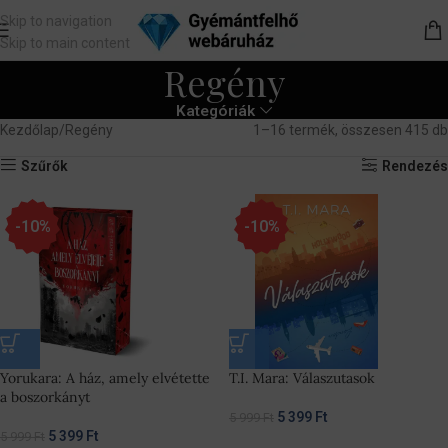
Skip to navigation
Skip to main content
Regény
Kategóriák
Kezdőlap
Regény
1–16 termék, összesen 415 db
Szűrők
Rendezés
-10%
-10%
Yorukara: A ház, amely elvétette
T.I. Mara: Válaszutasok
a boszorkányt
5 399
Ft
5 999
Ft
5 399
Ft
5 999
Ft