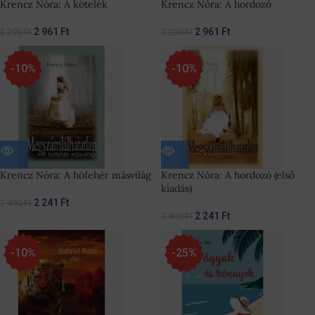
Krencz Nóra: A kötelék
Krencz Nóra: A hordozó
2 961
Ft
2 961
Ft
3 290
Ft
3 290
Ft
-10%
-10%
Krencz Nóra: A hófehér másvilág
Krencz Nóra: A hordozó (első
kiadás)
2 241
Ft
2 490
Ft
2 241
Ft
2 490
Ft
-10%
-25%