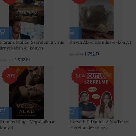
Florans Matias: Szerelem a vírus
Kirsch Ákos: Ébredés (e-könyv)
árnyékában (e-könyv)
1 752
Ft
2 190
Ft
1 992
Ft
2 490
Ft
-20%
-20%
Komlós Kinga: Végső alku (e-
Horváth F. Dániel: A YouTuber
könyv)
szerelme (e-könyv)