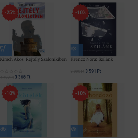
-25%
-10%
Kirsch Ákos: Rejtély Szalonikiben
Krencz Nóra: Szilánk
3 591
Ft
3 990
Ft
3 368
Ft
4 490
Ft
-10%
-10%