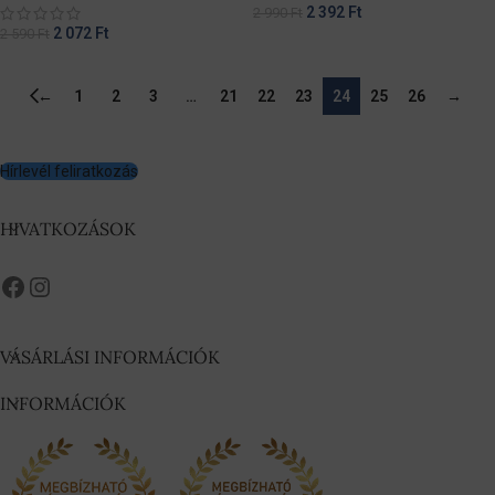
2 392
Ft
2 990
Ft
2 072
Ft
2 590
Ft
←
1
2
3
…
21
22
23
24
25
26
→
Hírlevél feliratkozás
HIVATKOZÁSOK
VÁSÁRLÁSI INFORMÁCIÓK
INFORMÁCIÓK