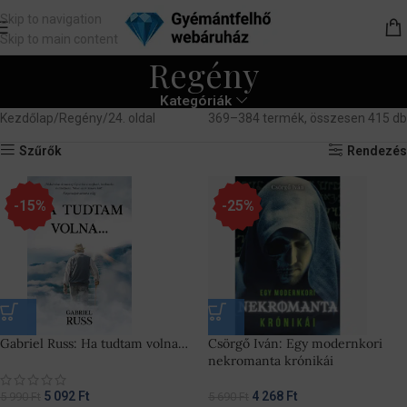
Skip to navigation
Skip to main content
Regény
Kategóriák
Kezdőlap
Regény
24. oldal
369–384 termék, összesen 415 db
Szűrők
Rendezés
-15%
-25%
Gabriel Russ: Ha tudtam volna…
Csörgő Iván: Egy modernkori
nekromanta krónikái
5 092
Ft
4 268
Ft
5 990
Ft
5 690
Ft