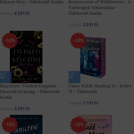
Kihunyt fény – Éldekorált kiadás
Resurrection of Wildflowers – A
Vadvirágok feltámadása –
Éldekorált kiadás
6 291
Ft
6 990
Ft
5 391
Ft
5 990
Ft
-10%
-10%
Rina Kent: Twisted Kingdom –
Chloe Walsh: Binding 13 – Kötés
Eltorzult királyság – Éldekorált
13 – Éldekorált
kiadás
7 191
Ft
7 990
Ft
5 391
Ft
5 990
Ft
-10%
-10%