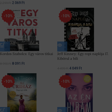
2 069
Ft
2 299
Ft
-10%
-10%
Kordos Szabolcs: Egy város titkai
Jeff Kinney: Egy ropi naplója 17.
Kibörul a bili
8 091
Ft
8 990
Ft
4 049
Ft
4 499
Ft
-10%
-10%