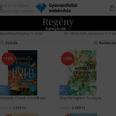
Skip to navigation
Skip to main content
Regény
Kategóriák
Kezdőlap
Regény
3. oldal
33–48 termék, összesen 415 db
Szűrők
Rendezés
-10%
-10%
Amanda Geard: A holdkapu
Moa Herngren: Az anyós
5 399
Ft
4 949
Ft
5 999
Ft
5 499
Ft