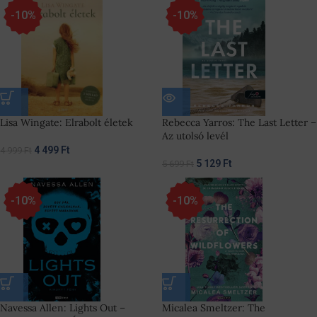
-10%
-10%
Lisa Wingate: Elrabolt életek
Rebecca Yarros: The Last Letter –
Az utolsó levél
4 499
Ft
4 999
Ft
5 129
Ft
5 699
Ft
-10%
-10%
Navessa Allen: Lights Out –
Micalea Smeltzer: The