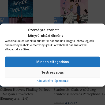
Amber Smith: Amilyen akkor
Ali Hazelwood: Sakk-matt
Személyre szabott
voltam
könyváruházi élmény
4 949
Ft
5 499
Ft
Weboldalunkon (csokis) sütiket 🍪 használunk, hogy a lehető legjobb
4 482
Ft
4 980
Ft
online könyvesbolti élményt nyújtsuk. A weboldal használatával
elfogadod a sütiket.
-10%
-10%
Minden elfogadása
Testreszabás
Adatvédelmi tájékoztató
Colleen Hoover: Finding Perfect
Scarlett St. Clair: A sötétség
– Megvan a tökéletes
érintése (Hades és Persephone 1.)
(Reménytelen 2,6)
4 499
Ft
4 999
Ft