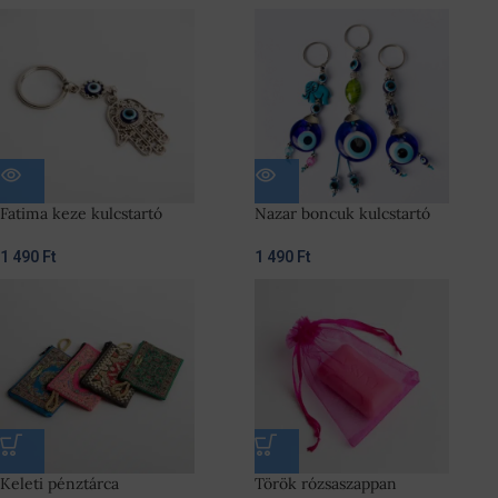
Fatima keze kulcstartó
Nazar boncuk kulcstartó
1 490
Ft
1 490
Ft
Keleti pénztárca
Török rózsaszappan