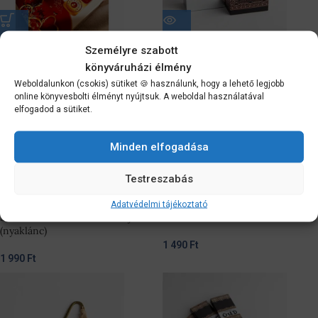
Teamécses (többféle)
Luxus Hammam szappan
Személyre szabott
könyváruházi élmény
1 290
Ft
1 200
Ft
Weboldalunkon (csokis) sütiket 🍪 használunk, hogy a lehető legjobb
online könyvesbolti élményt nyújtsuk. A weboldal használatával
elfogadod a sütiket.
Minden elfogadása
Testreszabás
Adatvédelmi tájékoztató
Szent Benedek érme bőrszíjon
Levendulás füstölő
(nyaklánc)
1 490
Ft
1 990
Ft