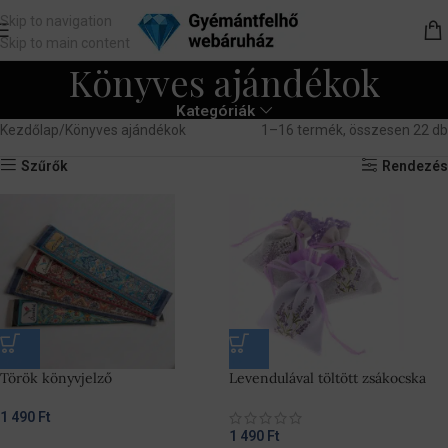
Skip to navigation
Skip to main content
Könyves ajándékok
Kategóriák
Kezdőlap
Könyves ajándékok
1–16 termék, összesen 22 db
Szűrők
Rendezés
Török könyvjelző
Levendulával töltött zsákocska
1 490
Ft
1 490
Ft