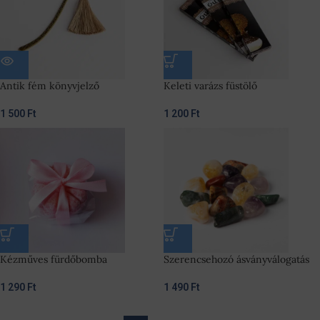
Antik fém könyvjelző
Keleti varázs füstölő
1 500
Ft
1 200
Ft
Kézműves fürdőbomba
Szerencsehozó ásványválogatás
1 290
Ft
1 490
Ft