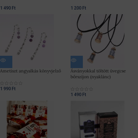
1 490
Ft
1 200
Ft
Ametiszt angyalkás könyvjelző
Ásványokkal töltött üvegcse
bőrszíjon (nyaklánc)
1 990
Ft
1 490
Ft