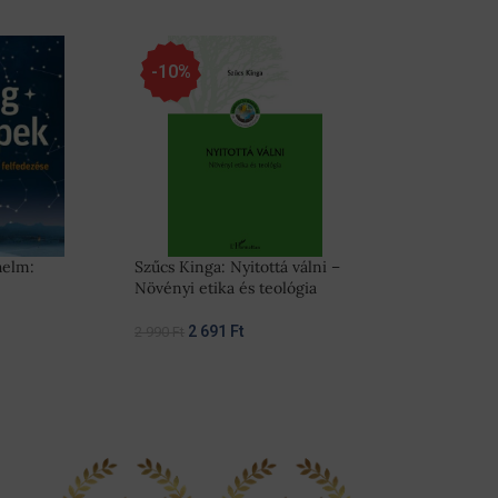
-10%
helm:
Szűcs Kinga: Nyitottá válni –
Növényi etika és teológia
2 691
Ft
2 990
Ft