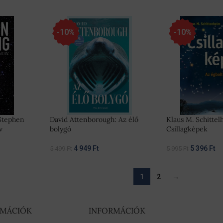
-10%
-10%
Stephen
David Attenborough: Az élő
Klaus M. Schittel
v
bolygó
Csillagképek
4 949
Ft
5 396
Ft
5 499
Ft
5 995
Ft
1
2
→
RMÁCIÓK
INFORMÁCIÓK