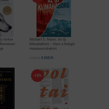
gy farkas
Michael E. Mann: Az új
ellowstone
klímaháború – Harc a bolygó
mje
visszaszerzéséért
5 355
Ft
5 950
Ft
-10%