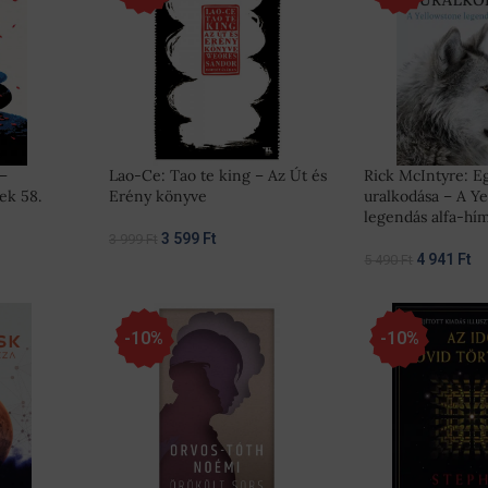
 –
Lao-Ce: Tao te king – Az Út és
Rick McIntyre: E
ek 58.
Erény könyve
uralkodása – A Y
legendás alfa-hí
3 599
Ft
3 999
Ft
4 941
Ft
5 490
Ft
-10%
-10%