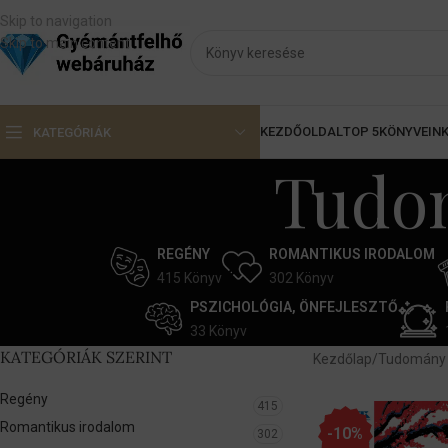
Skip to navigation
Skip to main content
KEZDŐOLDAL
TOP 5
KÖNYVEIN
KATEGÓRIÁK
Tudom
REGÉNY
ROMANTIKUS IRODALOM
415 Könyv
302 Könyv
PSZICHOLÓGIA, ÖNFEJLESZTŐ
33 Könyv
KATEGÓRIÁK SZERINT
Kezdőlap
Tudomány 
Regény
415
Romantikus irodalom
-10%
302