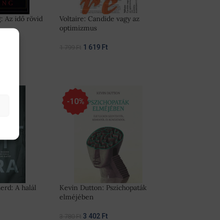
 Az idő rövid
Voltaire: Candide vagy az
optimizmus
1 619
Ft
1 799
Ft
-10%
erd: A halál
Kevin Dutton: Pszichopaták
elméjében
3 402
Ft
3 780
Ft