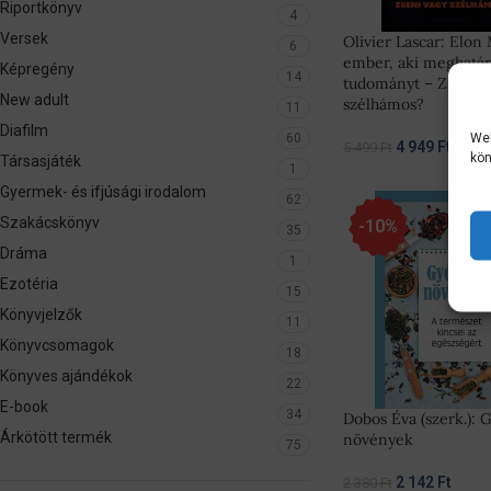
Riportkönyv
4
Versek
Olivier Lascar: Elon
6
ember, aki meghatár
Képregény
14
tudományt – Zseni v
New adult
szélhámos?
11
Diafilm
Web
60
4 949
Ft
5 499
Ft
kön
Társasjáték
1
Gyermek- és ifjúsági irodalom
62
Szakácskönyv
-10%
35
Dráma
1
Ezotéria
15
Könyvjelzők
11
Könyvcsomagok
18
Könyves ajándékok
22
E-book
34
Dobos Éva (szerk.): 
Árkötött termék
növények
75
2 142
Ft
2 380
Ft