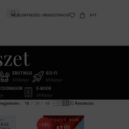
BEJELENTKEZÉS / REGISZTRÁCIÓ
0
FT
zet
EROTIKUS
SCI-FI
59 Könyv
69 Könyv
VCSOMAGOK
E-BOOK
yv
34 Könyv
egjelenés:
16
24
48
Rendezés
-10%