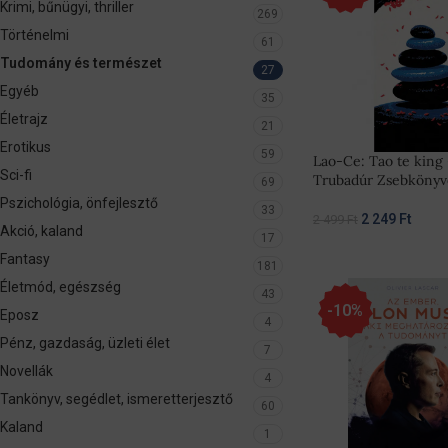
Krimi, bűnügyi, thriller
269
Történelmi
61
Tudomány és természet
27
Egyéb
35
Életrajz
21
Erotikus
59
Lao-Ce: Tao te king
Sci-fi
Trubadúr Zsebkönyv
69
Pszichológia, önfejlesztő
33
2 249
Ft
2 499
Ft
Akció, kaland
17
Fantasy
181
Életmód, egészség
43
-10%
Eposz
4
Pénz, gazdaság, üzleti élet
7
Novellák
4
Tankönyv, segédlet, ismeretterjesztő
60
Kaland
1