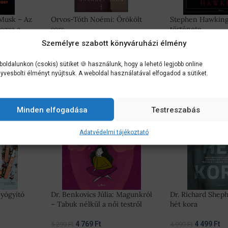
 Musk – Az
Orvos-Tóth Noémi: Örökölt
Stephen Hawking:
ozza a
sors
története
agy
Személyre szabott könyváruházi élmény
4 049
Ft
8 091
Ft
4 499
Ft
8 990
Ft
oldalunkon (csokis) sütiket 🍪 használunk, hogy a lehető legjobb online
yvesbolti élményt nyújtsuk. A weboldal használatával elfogadod a sütiket.
-10%
-10%
Minden elfogadása
Testreszabás
Adatvédelmi tájékoztató
Gyógyító
Dr. Benkovics Júlia: Magunkról
Dr. Richard Sheph
– Tabuk nélkül a női testről
hét kora
4 769
Ft
4 499
Ft
5 299
Ft
4 999
Ft