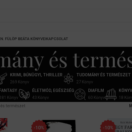
K
N. FÜLÖP BEÁTA KÖNYVEI
KAPCSOLAT
ány és termés
KRIMI, BŰNÜGYI, THRILLER
TUDOMÁNY ÉS TERMÉSZET
269 Könyv
27 Könyv
FANTASY
ÉLETMÓD, EGÉSZSÉG
DIAFILM
KÖNY
181 Könyv
43 Könyv
60 Könyv
18 Kön
és természet
M
-10%
-10%