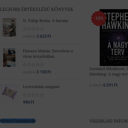
LEGJOBB ÉRTÉKELÉSŰ KÖNYVEK
-10%
N. Fülöp Beáta: A barista
2 625
Ft
3 500
Ft
Florans Matias: Szerelem a
vírus árnyékában
Leonard Mlodinow, 
3 150
Ft
4 200
Ft
Hawking: A nagy ter
6 291
Ft
6 990
Ft
Levendulás szappan
990
Ft
VÁSÁRLÁSI INFO
Hírlevél feliratkozás